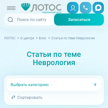
Записаться
Записаться
Записаться онлайн
>
>
>
Cтатьи по теме Неврология
ЛОТОС
О центре
Блог
Услуги и цены
Вызвать скорую
Cтатьи по теме
Специалисты
Неврология
Медицина на дому
Акции
Телемедицина
Отзывы
Выбрать категорию
Адреса клиник
Сортировать
+7 (351) 220-00-03