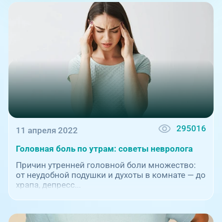
Единая справочная служба,
запись на прием
О клинике
+7 (351) 220-03-03
Блог врачей
Центр амбулаторной
онкологической помощи
Новости
+7 (7142) 927-003
Справочный телефон для
Пациентам
жителей Казахстана
PreventAGE
295016
11 апреля 2022
Головная боль по утрам: советы невролога
Причин утренней головной боли множество:
от неудобной подушки и духоты в комнате — до
храпа, депресс...
+7 (351) 220-00-03