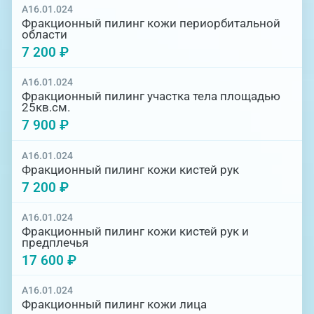
A16.01.024
Неодимовый лазер
Фракционный пилинг кожи периорбитальной
области
Ультразвуковой аппарат Ulfit (Ульфит)
7 200 ₽
Ультразвуковой аппарат Ultraformer
A16.01.024
(Ультраформер)
Фракционный пилинг участка тела площадью
25кв.см.
Фототерапия Harmony XL (Хармони Икс
7 900 ₽
Эль)
Микроигольчатый RF-лифтинг
A16.01.024
Фракционный пилинг кожи кистей рук
Коррекция фигуры на аппарате Tesla
7 200 ₽
former (Тесла Формер)
A16.01.024
Фракционный пилинг кожи кистей рук и
предплечья
17 600 ₽
A16.01.024
Фракционный пилинг кожи лица