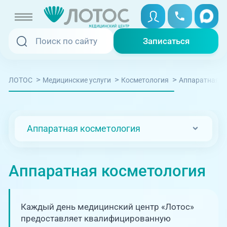
Записаться
Записаться
Записаться онлайн
>
>
>
Аппаратная к
ЛОТОС
Медицинские услуги
Косметология
Услуги и цены
Вызвать скорую
Специалисты
Аппаратная косметология
Медицина на дому
Акции
Телемедицина
Аппаратная косметология
Отзывы
Адреса клиник
Каждый день медицинский центр «Лотос»
+7 (351) 220-00-03
предоставляет квалифицированную