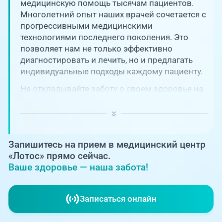
Единая справочная служба,
медицинскую помощь тысячам пациентов.
запись на прием
О клинике
Многолетний опыт наших врачей сочетается с
прогрессивными медицинскими
+7 (351) 220-03-03
технологиями последнего поколения. Это
Блог врачей
позволяет нам не только эффективно
Центр амбулаторной
онкологической помощи
диагностировать и лечить, но и предлагать
Новости
индивидуальные подходы каждому пациенту.
+7 (7142) 927-003
Не откладывайте заботу о своем здоровье на
Справочный телефон для
Пациентам
потом! Регулярное наблюдение играет
жителей Казахстана
ключевую роль в поддержании вашего
благополучия и предотвращении развития
PreventAGE
серьезных заболеваний.
Запишитесь на прием в медицинский центр
«Лотос» прямо сейчас.
Ваше здоровье — наша забота!
+7 (351) 220-00-03
Записаться онлайн