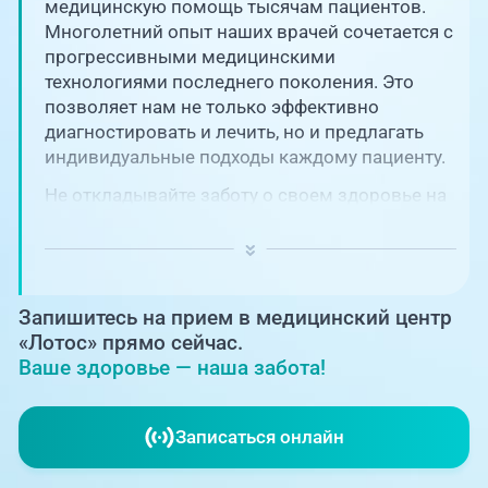
Единая справочная служба,
медицинскую помощь тысячам пациентов.
запись на прием
О клинике
Многолетний опыт наших врачей сочетается с
прогрессивными медицинскими
+7 (351) 220-03-03
технологиями последнего поколения. Это
Блог врачей
позволяет нам не только эффективно
Центр амбулаторной
онкологической помощи
диагностировать и лечить, но и предлагать
Новости
индивидуальные подходы каждому пациенту.
+7 (7142) 927-003
Не откладывайте заботу о своем здоровье на
Справочный телефон для
Пациентам
потом! Регулярное наблюдение играет
жителей Казахстана
ключевую роль в поддержании вашего
благополучия и предотвращении развития
PreventAGE
серьезных заболеваний.
Запишитесь на прием в медицинский центр
«Лотос» прямо сейчас.
Ваше здоровье — наша забота!
+7 (351) 220-00-03
Записаться онлайн