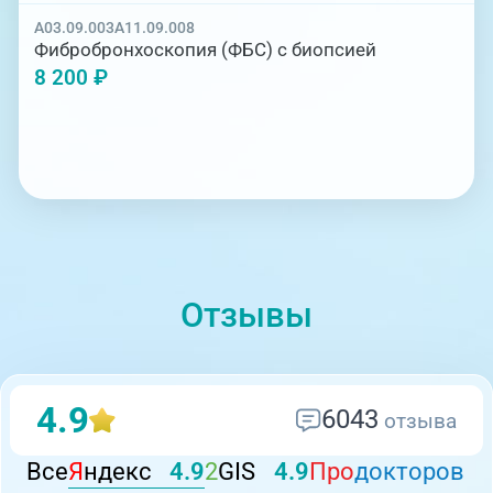
A03.09.003
A11.09.008
Фибробронхоскопия (ФБС) с биопсией
8 200 ₽
Отзывы
4.9
6043
отзыва
Все
Я
ндекс
4.9
2
GIS
4.9
Про
докторов