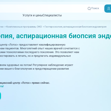
Поиск
Услуги и цены
Специалисты
Услуги и цены
Специалисты
гии
>
Комплексные программы ЭКО
>
Гистероскопия, аспирационная биопсия эндометрия
Отзывы
Адреса клиник
опия, аспирационная биопсия эн
Вызвать
ная томография)
УЗИ (Ультразвуковая диагностика)
Превентэйдж
Пациентам
скорую
центр «Лотос» предоставляет квалифицированную
товенерология
Оториноларингология
+7 (351) 
м пациентов. Многолетний опыт наших врачей сочетается с
00-03
ми технологиями последнего поколения. Это позволяет нам
ративная медицина
Офтальмология
остировать и лечить, но и предлагать индивидуальные
+7 (351) 
ционный кабинет
Проктология
своем здоровье на потом! Регулярное наблюдение играет
03-03
ии вашего благополучия и предотвращении развития
ология
Психиатрия и психотерапия
+7 (7142
927-003
логия, рефлексотерапия
Пульмонология
ицинский центр «Лотос» прямо сейчас.
та!
логия
Ревматология
огия, маммология
Терапия