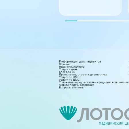
Информация для пациентов
Отзывы
Наши специалисты
Услуги и цены
Блог врачей
Правила подготовки к диагностике
Услуги по ОМС
Услуги по ДМС
Условия и порядок оказания медицинской помощи
Формы подачи заявления
Вопросы и ответы
Диагностика
Косм
8 направлений
15 на
Поликлиника на дому
Стац