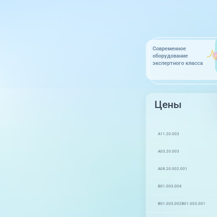
Современное
оборудование
экспертного класса
Цены
A11.20.003
A03.20.003
A08.20.002.001
B01.003.004
B01.003.002
B01.003.001