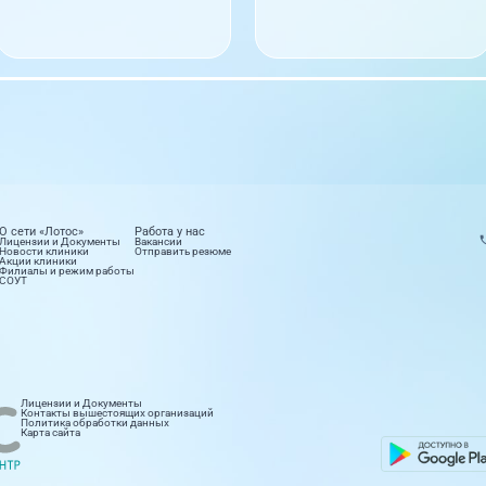
О сети «Лотос»
Работа у нас
Лицензии и Документы
Вакансии
Новости клиники
Отправить резюме
Акции клиники
Филиалы и режим работы
СОУТ
етология
Лабораторные исследования
Лицензии и Документы
правлений
16 направлений
Контакты вышестоящих организаций
Политика обработки данных
Карта сайта
ионар
Стоматология