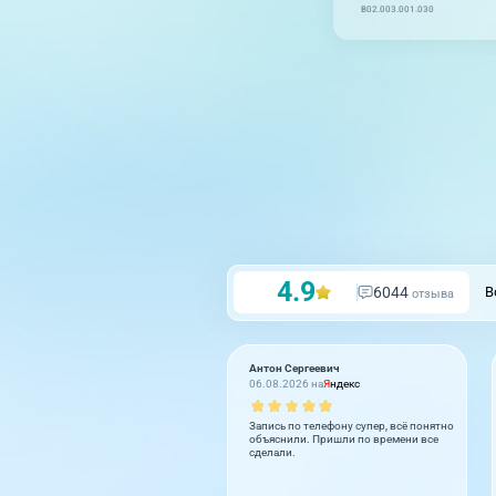
B02.003.001.030
4.9
6044
В
отзыва
Антон Сергеевич
06.08.2026 на
Я
ндекс
Запись по телефону супер, всё понятно
объяснили. Пришли по времени все
сделали.