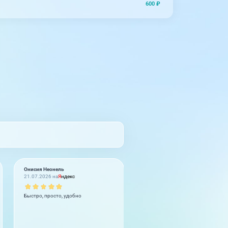
600 ₽
Онисия Неонель
Юлия Ковалёва
21.07.2026 на
Я
ндекс
20.07.2026 на
Я
ндекс
Быстро, просто, удобно
В МЦ Лотос наблюдаюсь и обсле
очень давно. Скажу так, есть врач
действительно грамотные и
заинтересованные на оказание
качественной помощи, а есть и те,
пришел просто отсидеть смену и