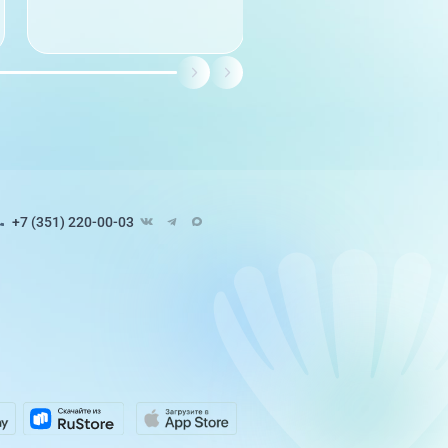
назнач...
читать полностью
+7 (351) 220-00-03
Педиатрия
8 направлений
ЭКО и репродуктивные
технологии