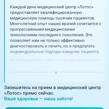
Единая справочная служба,
запись на прием
О клинике
Каждый день медицинский центр «Лотос»
предоставляет квалифицированную
+7 (351) 220-03-03
медицинскую помощь тысячам пациентов.
Блог врачей
Многолетний опыт наших врачей сочетается с
Центр амбулаторной
онкологической помощи
прогрессивными медицинскими
Новости
технологиями последнего поколения. Это
позволяет нам не только эффективно
+7 (7142) 927-003
диагностировать и лечить, но и предлагать
Справочный телефон для
Пациентам
жителей Казахстана
индивидуальные подходы каждому пациенту.
Не откладывайте заботу о своем здоровье на
PreventAGE
потом! Регулярное наблюдение играет
ключевую роль в поддержании вашего
благополучия и предотвращении развития
серьезных заболеваний.
Запишитесь на прием в медицинский центр
+7 (351) 220-00-03
«Лотос» прямо сейчас.
Ваше здоровье — наша забота!