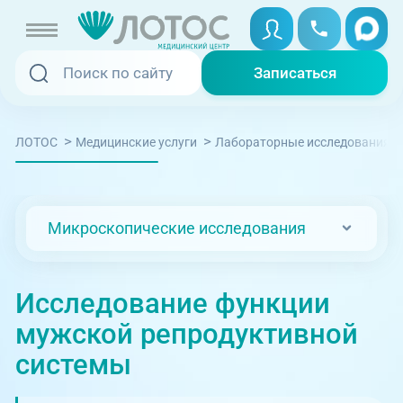
Записаться
Записаться
Записаться онлайн
>
>
ЛОТОС
Медицинские услуги
Лабораторные исследования
Услуги и цены
Вызвать скорую
Специалисты
Микроскопические исследования
Медицина на дому
Акции
Телемедицина
Исследование функции
Отзывы
мужской репродуктивной
Адреса клиник
системы
+7 (351) 220-00-03