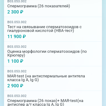
B03.053.002
Спермограмма (26 показателей)
2 300 ₽
B03.053.002
Тест на связывание сперматозоидов с
гиалуроновой кислотой (НВА-тест)
11 900 ₽
B03.053.002
Оценка морфологии сперматозоидов (по
Крюгеру)
1 100 ₽
B03.053.002
MAR-test (на антиспермальные антитела
класса Ig A, Ig G)
2 900 ₽
B03.053.002
Спермограмма (26 показ)+ MAR-test(на
антиспер а/т класса Ig A, Ig G)