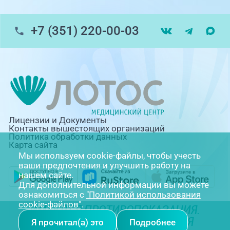
+7 (351) 220-00-03
Лицензии и Документы
Контакты вышестоящих организаций
Политика обработки данных
Карта сайта
Мы используем cookie-файлы, чтобы учесть
ваши предпочтения и улучшить работу на
нашем сайте.
Для дополнительной информации вы можете
ознакомиться с
"Политикой использования
cookie-файлов"
.
ИМЕЮТСЯ ПРОТИВОПОКАЗАНИЯ.
НЕОБХОДИМА КОНСУЛЬТАЦИЯ
Я прочитал(а) это
Подробнее