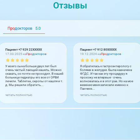
Отзывы
Про
докторов
5.0
Пациент +7 929 22XXXXX
Пациент +7 912 80XXXXX
17.03.2025 на
Про
докторов
19.12.2024 на
Про
докторов
У моего сына больше двух лет был
Я обратилась к гастроэнтерологу с
очень частый лающий кашель. Можно
болями в желудке. Была назначена
сказать, он почти не проходил. В нашей
ФГДС. И так как эту процедуру я
больнице педиатры его все от ОРВИ
прохожу не впервые - очень
лечили. Таблетки, сиропы от кашля и т.
волновалась и в этот раз. Но на мое
д. Мы решили обратить...
везение меня записали именно к
Панченк...
читать полностью
читать полностью