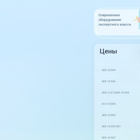
Современное
оборудование
экспертного класса
Цены
A05.10.004
A05.10.006
A04.12.013
A04.10.002
A12.10.005
A04.10.002
A02.12.002.001
A05.10.007