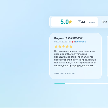
5.0
44
Все
отзыва
Пациент +7 908 57XXXXX
01.04.2026 на
Про
докторов
По направлению гастроэнтеролога
назначена ФГДС, пугала сама
процедура, но страх пропал, когда
посоветовали пойти на процедуру к
Панченко В. В., т. к. он профессионал
своего дела, процедуру делает 2-3 ...
читать полностью