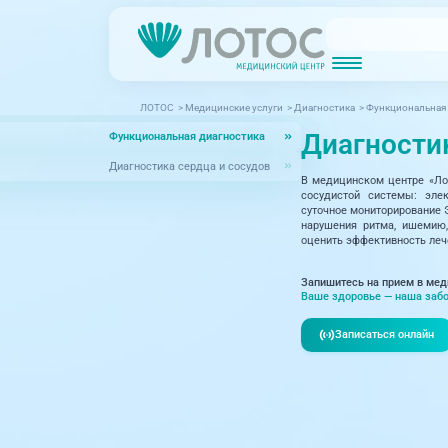
ЛОТОС
>
Медицинские услуги
>
Диагностика
>
Функциональная 
Новости
Блог врачей
Диагности
Функциональная диагностика
МРТ (Магнитно-резонансная томография)
КТ (Компьютер
Акции
Превентэйдж
Диагностика сердца и сосудов
В медицинском центре «Ло
Дерма
Взрослая поликлиника
сосудистой системы: эле
суточное мониторирование 
23 направления
Интег
нарушения ритма, ишемию,
оценить эффективность леч
Инфек
Акушерство и гинекология
Запишитесь на прием в мед
Карди
Ваше здоровье — наша забо
Аллергология и иммунология
Невро
Записаться онлайн
Вакцинация
Нефро
Гастроэнтерология
Онкол
Генетика