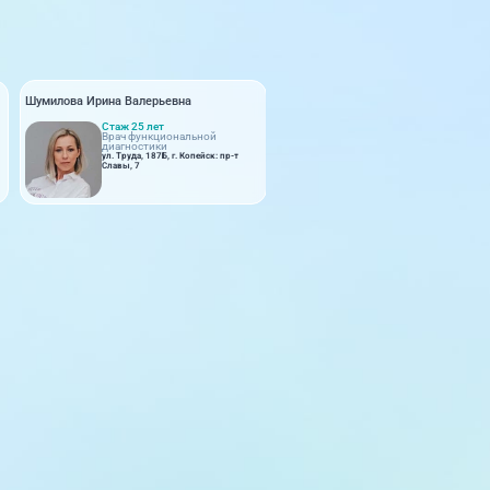
Шумилова Ирина Валерьевна
Стаж 25 лет
Врач функциональной
диагностики
ул. Труда, 187Б, г. Копейск: пр-т
Славы, 7