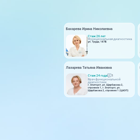
Бахарева Ирина Николаевна
Стаж 26 лет
Функциональная диагностика
ул. Труда, 187Б
Лазарева Татьяна Ивановна
Стаж 24 года
1
Врач функциональной
диагностики
г. Златоуст, ул. Щербакова 2,
строение 1, г. Златоуст, ул.
Щербакова 2, строение 1 (ЦАОП)