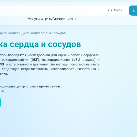
Поиск
Услуги и цены
Специалисты
Услуги и цены
Специалисты
диагностика
>
Диагностика сердца и сосудов
Отзывы
Адреса клиник
ка сердца и сосудов
Вызвать
ная томография)
УЗИ (Ультразвуковая диагностика)
Превентэйдж
Пациентам
скорую
тос» проводятся исследования для оценки работы сердечно-
товенерология
Оториноларингология
+7 (351) 
ктрокардиография (ЭКГ), эхокардиоскопия (УЗИ сердца) и
00-03
ЭКГ и артериального давления. Эти методы помогают выявить
ративная медицина
Офтальмология
 сердечную недостаточность, контролировать гипертонию и
ения.
+7 (351) 
ционный кабинет
Проктология
03-03
ицинский центр «Лотос» прямо сейчас.
ология
Психиатрия и психотерапия
та!
+7 (7142
927-003
логия, рефлексотерапия
Пульмонология
логия
Ревматология
огия, маммология
Терапия