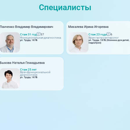
Специалисты
Панченко Владимир Владимирович
Михалева Ирина Игоревна
Стаж 31 год
37
Стаж 23 года
6
Функциональная диагностика
Врач гастроэнтеролог
ул. Труда, 187Б
ул. Труда, 187Б (Клиника для детей,
педиатрия)
Быкова Наталья Геннадьевна
Стаж 25 лет
Врач функциональной
диагностики
ул. Труда, 187Б