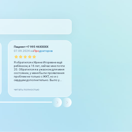
Пациент +7 995 46XXXXX
Пациент +7 922 74XXXXX
07.09.2024 на
Про
докторов
28.05.2024 на
Про
докторов
Я обратился к Ирине Игоревне ещё
Была на ФГС 25 мая 2024 года у
ребёнком, в 16 лет, сейчас мне почти
доктора Панченко В. В. Доктор
20. Обратился я в ужасном для меня
понравился, хотя боялась до жут
состоянии, у меня были проявления
целых 14 лет.
проблем не только с ЖКТ, но и с
сердцем дополнительно. Было у...
читать полностью