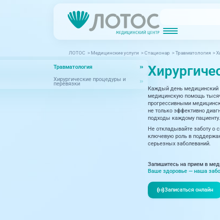
ЛОТОС
>
Медицинские услуги
>
Стационар
>
Травматология
>
Х
Новости
Блог врачей
Хирургиче
Травматология
МРТ (Магнитно-резонансная томография)
КТ (Компьютер
Акции
Превентэйдж
Хирургические процедуры и
перевязки
Каждый день медицинский 
Дерма
Взрослая поликлиника
медицинскую помощь тысяча
прогрессивными медицински
23 направления
Интег
не только эффективно диагн
подходы каждому пациенту.
Инфек
Не откладывайте заботу о 
Акушерство и гинекология
ключевую роль в поддержан
серьезных заболеваний.
Карди
Аллергология и иммунология
Невро
Запишитесь на прием в мед
Вакцинация
Ваше здоровье — наша забо
Нефро
Гастроэнтерология
Записаться онлайн
Онкол
Генетика