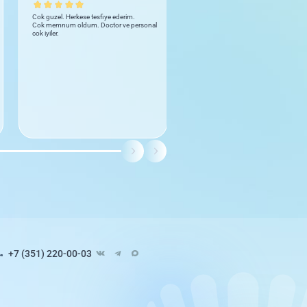
Cok guzel. Herkese tesfiye ederim.
Бываем не часто но получается чт
Cok memnum oldum. Doctor ve personal
здоровью делаем УЗИ. Вежливый
cok iyiler.
персонал, чисто, грамотные врачи
До пяти звёзд не дотягивает
+7 (351) 220-00-03