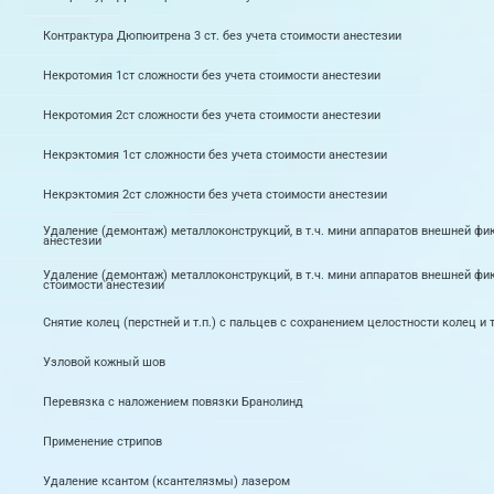
Контрактура Дюпюитрена 3 ст. без учета стоимости анестезии
Некротомия 1ст сложности без учета стоимости анестезии
Некротомия 2ст сложности без учета стоимости анестезии
Некрэктомия 1ст сложности без учета стоимости анестезии
Некрэктомия 2ст сложности без учета стоимости анестезии
Удаление (демонтаж) металлоконструкций, в т.ч. мини аппаратов внешней фик
анестезии
Удаление (демонтаж) металлоконструкций, в т.ч. мини аппаратов внешней фикс
стоимости анестезии
Снятие колец (перстней и т.п.) с пальцев с сохранением целостности колец и т
Узловой кожный шов
Перевязка с наложением повязки Бранолинд
Применение стрипов
Удаление ксантом (ксантелязмы) лазером