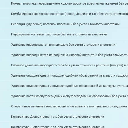
Кожная пластика перемещением кожных лоскутов (местными тканями) без уч
Комбинированная кожная пластика (кросс, Изелини и т.п.) без учета стоимост
Резекция (удаление) ногтевой пластинки без учета стоимости анестезии
Перфорация ногтевой пластинки без учета стоимости анестезии
Удаление инородных тел внутрикожно без учета стоимости анестезии
Удаление инородных тел из подкожно жировой клетчатки без учета стоимости
Сложное удаление инородного тела без учета стоимости рентгена (или узи) и 
Удаление опухолевидных и опухолеподобных образований из мышц и сухожили
Удаление опухолевидных и опухолеподобных образований из капсулы сустава 
Удаление костных опухолевидных и опухолеподобных образований без учета 
Оперативное лечение стенозирующего лигаментита или тунельного синдрома 
Контрактура Дюпюитрена 1 ст. без учета стоимости анестезии
Контрактура Дюпюитрена 2 ст. без учета стоимости анестезии