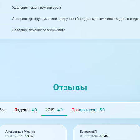
Удаление гемангиом лазером
Лазерная деструкция шипиг (вирусных бородавок, в том числе ладонно-подо
Лазерное лечение остеомиелита
Отзывы
Все
Я
ндекс
4.9
2
GIS
4.9
Про
докторов
5.0
Александра Мухина
Катерина П
04.08.2026 на
2
GIS
03.08.2026 на
2
GIS