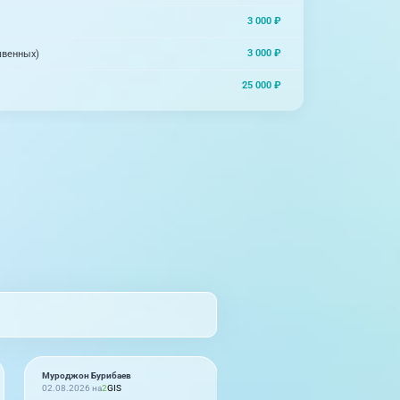
3 000 ₽
3 000 ₽
швенных)
25 000 ₽
Муроджон Бурибаев
Юлия
02.08.2026 на
2
GIS
02.08.2026 на
2
GIS