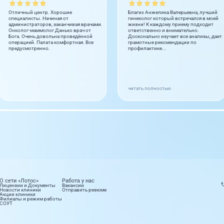
Отличный центр. Хорошие
Благих Анжелика Валерьевна, лучший
специалисты. Начиная от
гинеколог который встречался в моей
администраторов, заканчивая врачами.
жизни! К каждому приему подходит
Онколог-маммолог Данько врач от
ответственно и внимательно.
Бога. Очень довольна проведённой
Досконально изучает все анализы, дает
операцией. Палата комфортная. Все
грамотные рекомендации по
предусмотренно.
профилактике...
читать полностью
О сети «Лотос»
Работа у нас
Лицензии и Документы
Вакансии
Новости клиники
Отправить резюме
Акции клиники
Филиалы и режим работы
СОУТ