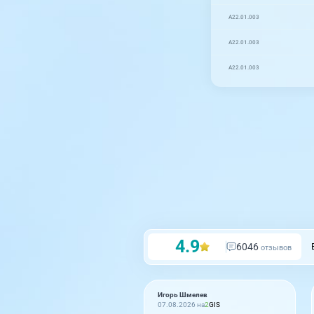
A22.01.003
A22.01.003
A22.01.003
4.9
6046
отзывов
Игорь Шмелев
07.08.2026 на
2
GIS