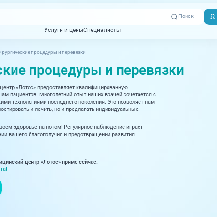
Поиск
Услуги и цены
Специалисты
Услуги и цены
Специалисты
ирургические процедуры и перевязки
Отзывы
Адреса клиник
ские процедуры и перевязки
Вызвать
ная томография)
УЗИ (Ультразвуковая диагностика)
Превентэйдж
Пациентам
скорую
центр «Лотос» предоставляет квалифицированную
товенерология
Оториноларингология
+7 (351) 
м пациентов. Многолетний опыт наших врачей сочетается с
00-03
ми технологиями последнего поколения. Это позволяет нам
ративная медицина
Офтальмология
остировать и лечить, но и предлагать индивидуальные
+7 (351) 
ционный кабинет
Проктология
своем здоровье на потом! Регулярное наблюдение играет
03-03
ии вашего благополучия и предотвращении развития
ология
Психиатрия и психотерапия
+7 (7142
927-003
логия, рефлексотерапия
Пульмонология
ицинский центр «Лотос» прямо сейчас.
та!
логия
Ревматология
огия, маммология
Терапия