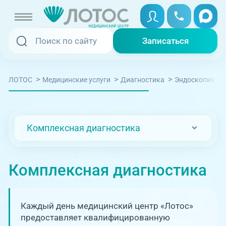
Записаться
Записаться
Записаться онлайн
>
>
>
>
ЛОТОС
Медицинские услуги
Диагностика
Эндоскопия
Услуги и цены
Вызвать скорую
Специалисты
Комплексная диагностика
Медицина на дому
Акции
Телемедицина
Комплексная диагностика
Отзывы
Адреса клиник
Каждый день медицинский центр «Лотос»
+7 (351) 220-00-03
предоставляет квалифицированную