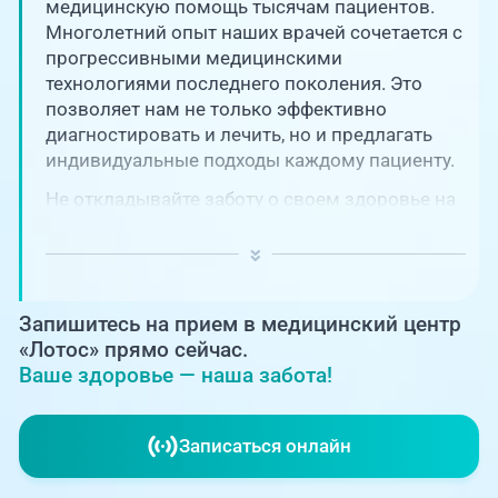
Единая справочная служба,
медицинскую помощь тысячам пациентов.
запись на прием
О клинике
Многолетний опыт наших врачей сочетается с
прогрессивными медицинскими
+7 (351) 220-03-03
технологиями последнего поколения. Это
Блог врачей
позволяет нам не только эффективно
Центр амбулаторной
онкологической помощи
диагностировать и лечить, но и предлагать
Новости
индивидуальные подходы каждому пациенту.
+7 (7142) 927-003
Не откладывайте заботу о своем здоровье на
Справочный телефон для
Пациентам
потом! Регулярное наблюдение играет
жителей Казахстана
ключевую роль в поддержании вашего
благополучия и предотвращении развития
PreventAGE
серьезных заболеваний.
Запишитесь на прием в медицинский центр
«Лотос» прямо сейчас.
Ваше здоровье — наша забота!
+7 (351) 220-00-03
Записаться онлайн