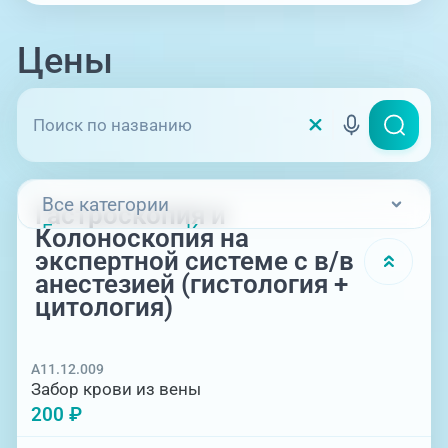
Цены
Все категории
Гастроскопия и
Гастроскопия и Колоноскопия на
Колоноскопия на
экспертной системе с в/в анестезией
экспертной системе с в/в
(гистология + цитология)
анестезией (гистология +
Гастроскопия на экспертной системе с
цитология)
в/в анестезией (гистология +
цитология)
Колоноскопия на экспертной системе с
в/в анестезией (гистология +
A11.12.009
цитология)
Забор крови из вены
200 ₽