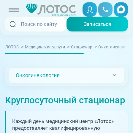
Записаться
Записаться
Записаться онлайн
>
>
>
ЛОТОС
Медицинские услуги
Стационар
Онкогинекология
Услуги и цены
Вызвать скорую
Специалисты
Онкогинекология
Медицина на дому
Акции
Телемедицина
Круглосуточный стационар
Отзывы
Адреса клиник
Каждый день медицинский центр «Лотос»
+7 (351) 220-00-03
предоставляет квалифицированную