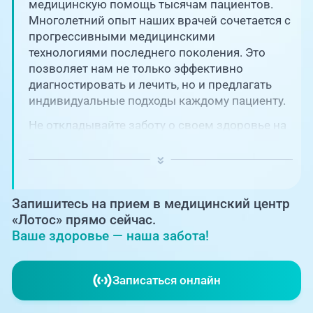
Единая справочная служба,
медицинскую помощь тысячам пациентов.
запись на прием
О клинике
Многолетний опыт наших врачей сочетается с
прогрессивными медицинскими
+7 (351) 220-03-03
технологиями последнего поколения. Это
Блог врачей
позволяет нам не только эффективно
Центр амбулаторной
онкологической помощи
диагностировать и лечить, но и предлагать
Новости
индивидуальные подходы каждому пациенту.
+7 (7142) 927-003
Не откладывайте заботу о своем здоровье на
Справочный телефон для
Пациентам
потом! Регулярное наблюдение играет
жителей Казахстана
ключевую роль в поддержании вашего
благополучия и предотвращении развития
PreventAGE
серьезных заболеваний.
Запишитесь на прием в медицинский центр
«Лотос» прямо сейчас.
Ваше здоровье — наша забота!
+7 (351) 220-00-03
Записаться онлайн