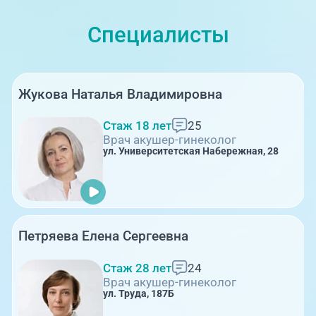
диагностическую гистероскопию применяют
при диагностике патологий эндометрия.
Специалисты
Диагностическая гистероскопия показана
при нарушениях цикла, подозрениях на
патологии вроде гиперплазий, аденомиоза и
др. Имеется ряд противопоказаний, о
Жукова Наталья Владимировна
которых расскажет гинеколог на
предварительном обследовании.
Стаж 18 лет
25
Врач акушер-гинеколог
ул. Университетская Набережная, 28
Петряева Елена Сергеевна
Стаж 28 лет
24
Врач акушер-гинеколог
ул. Труда, 187Б