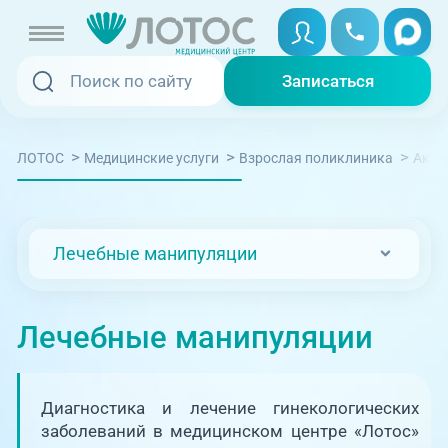
Записаться
Записаться
Записаться онлайн
>
>
>
ЛОТОС
Медицинские услуги
Взрослая поликлиника
Акуш
Услуги и цены
Вызвать скорую
Специалисты
Лечебные манипуляции
Медицина на дому
Акции
Телемедицина
Лечебные манипуляции
Отзывы
Адреса клиник
Диагностика и лечение гинекологических
+7 (351) 220-00-03
заболеваний в медицинском центре «Лотос»