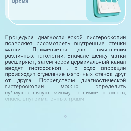
время
Процедура диагностической гистероскопии
позволяет рассмотреть внутренние стенки
матки. Применяется для выявления
различных патологий. Вначале шейку матки
расширяют, затем через цервикальный канал
вводят гистероскоп . В ходе операции
происходит отделение маточных стенок друг
от друга. Посредством диагностической
гистероскопии можно определить
субмукозальную миому, наличие полипов,
спаек, внутриматочных травм.
Данный метод очень эффективен при
диагностике причин бесплодия,
многократных выкидышей, аномальных
маточных кровотечений. Также