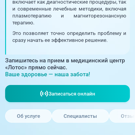
Единая справочная служба,
включает как диагностические процедуры, так
запись на прием
О клинике
и современные лечебные методики, включая
плазмотерапию и магниторезонансную
+7 (351) 220-03-03
терапию.
Блог врачей
Центр амбулаторной
Это позволяет точно определить проблему и
онкологической помощи
сразу начать ее эффективное решение.
Новости
+7 (7142) 927-003
Справочный телефон для
Пациентам
Запишитесь на прием в медицинский центр
жителей Казахстана
«Лотос» прямо сейчас.
Ваше здоровье — наша забота!
PreventAGE
Записаться онлайн
+7 (351) 220-00-03
Об услуге
Специалисты
Отзы