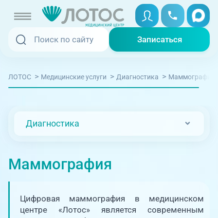
Записаться
Записаться
Записаться онлайн
>
>
>
Маммография
ЛОТОС
Медицинские услуги
Диагностика
Услуги и цены
Вызвать скорую
Специалисты
Диагностика
Медицина на дому
Акции
Телемедицина
Маммография
Отзывы
Адреса клиник
Цифровая маммография в медицинском
+7 (351) 220-00-03
центре «Лотос» является современным