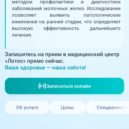
Единая справочная служба,
методом профилактики и диагностики
запись на прием
О клинике
заболеваний молочных желез. Исследование
позволяет выявить патологические
+7 (351) 220-03-03
изменения на ранней стадии, что определяет
Блог врачей
высокую эффективность дальнейшего
Центр амбулаторной
онкологической помощи
лечения.
Новости
+7 (7142) 927-003
Запишитесь на прием в медицинский центр
Справочный телефон для
Пациентам
жителей Казахстана
«Лотос» прямо сейчас.
Ваше здоровье — наша забота!
PreventAGE
Записаться онлайн
Об услуге
Цены
Специалисты
+7 (351) 220-00-03