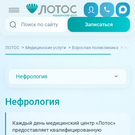
Записаться
Записаться
Записаться онлайн
>
>
>
Нефр
ЛОТОС
Медицинские услуги
Взрослая поликлиника
Услуги и цены
Вызвать скорую
Специалисты
Нефрология
Медицина на дому
Акции
Телемедицина
Нефрология
Отзывы
Адреса клиник
Каждый день медицинский центр «Лотос»
+7 (351) 220-00-03
предоставляет квалифицированную