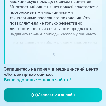
Единая справочная служба,
медицинскую помощь тысячам пациентов.
запись на прием
О клинике
Многолетний опыт наших врачей сочетается с
прогрессивными медицинскими
+7 (351) 220-03-03
технологиями последнего поколения. Это
Блог врачей
позволяет нам не только эффективно
Центр амбулаторной
онкологической помощи
диагностировать и лечить, но и предлагать
Новости
индивидуальные подходы каждому пациенту.
+7 (7142) 927-003
Не откладывайте заботу о своем здоровье на
Справочный телефон для
Пациентам
потом! Регулярное наблюдение играет
жителей Казахстана
ключевую роль в поддержании вашего
благополучия и предотвращении развития
PreventAGE
серьезных заболеваний.
Запишитесь на прием в медицинский центр
«Лотос» прямо сейчас.
Ваше здоровье — наша забота!
+7 (351) 220-00-03
Записаться онлайн