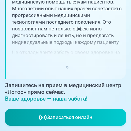
Единая справочная служба,
медицинскую помощь тысячам пациентов.
запись на прием
О клинике
Многолетний опыт наших врачей сочетается с
прогрессивными медицинскими
+7 (351) 220-03-03
технологиями последнего поколения. Это
Блог врачей
позволяет нам не только эффективно
Центр амбулаторной
онкологической помощи
диагностировать и лечить, но и предлагать
Новости
индивидуальные подходы каждому пациенту.
+7 (7142) 927-003
Не откладывайте заботу о своем здоровье на
Справочный телефон для
Пациентам
потом! Регулярное наблюдение играет
жителей Казахстана
ключевую роль в поддержании вашего
благополучия и предотвращении развития
PreventAGE
серьезных заболеваний.
Запишитесь на прием в медицинский центр
«Лотос» прямо сейчас.
Ваше здоровье — наша забота!
+7 (351) 220-00-03
Записаться онлайн