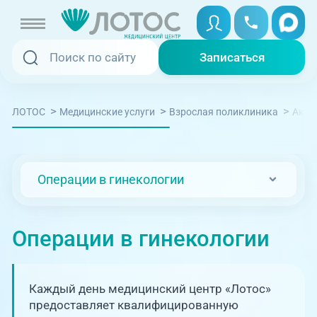
Записаться
Записаться
Записаться онлайн
>
>
>
ЛОТОС
Медицинские услуги
Взрослая поликлиника
Акуш
Услуги и цены
Вызвать скорую
Специалисты
Операции в гинекологии
Медицина на дому
Акции
Телемедицина
Операции в гинекологии
Отзывы
Адреса клиник
Каждый день медицинский центр «Лотос»
+7 (351) 220-00-03
предоставляет квалифицированную