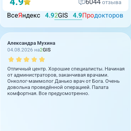
4.9
6044
отзыва
Все
Я
ндекс
4.9
2
GIS
4.9
Про
докторов
Александра Мухина
04.08.2026 на
2
GIS
Отличный центр. Хорошие специалисты. Начиная
от администраторов, заканчивая врачами.
Онколог-маммолог Данько врач от Бога. Очень
довольна проведённой операцией. Палата
комфортная. Все предусмотренно.