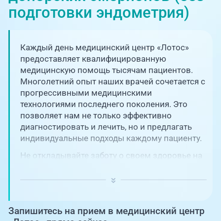
Единая справочная служба,
запись на прием
подготовки эндометрия)
О клинике
+7 (351) 220-03-03
Блог врачей
Каждый день медицинский центр «Лотос»
Центр амбулаторной
онкологической помощи
предоставляет квалифицированную
Новости
медицинскую помощь тысячам пациентов.
Многолетний опыт наших врачей сочетается с
+7 (7142) 927-003
прогрессивными медицинскими
Справочный телефон для
Пациентам
жителей Казахстана
технологиями последнего поколения. Это
позволяет нам не только эффективно
PreventAGE
диагностировать и лечить, но и предлагать
индивидуальные подходы каждому пациенту.
Не откладывайте заботу о своем здоровье на
потом! Регулярное наблюдение играет
ключевую роль в поддержании вашего
+7 (351) 220-00-03
благополучия и предотвращении развития
серьезных заболеваний.
Запишитесь на прием в медицинский центр