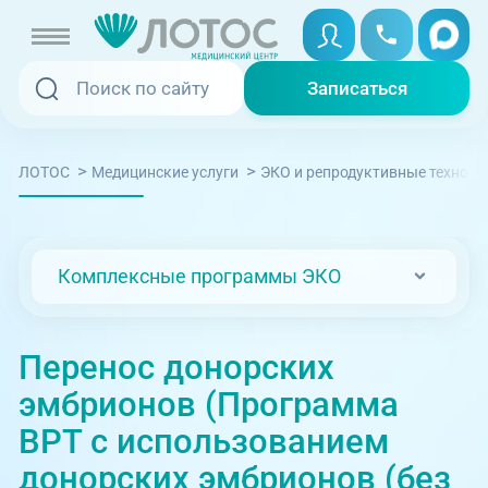
Записаться
Записаться
Записаться онлайн
>
>
ЛОТОС
Медицинские услуги
ЭКО и репродуктивные техноло
Услуги и цены
Вызвать скорую
Специалисты
Комплексные программы ЭКО
Медицина на дому
Акции
Телемедицина
Перенос донорских
Отзывы
эмбрионов (Программа
Адреса клиник
ВРТ с использованием
+7 (351) 220-00-03
донорских эмбрионов (без