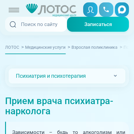
Записаться
Записаться
Записаться онлайн
>
>
>
ЛОТОС
Медицинские услуги
Взрослая поликлиника
Псих
Услуги и цены
Вызвать скорую
Специалисты
Психиатрия и психотерапия
Медицина на дому
Акции
Телемедицина
Прием врача психиатра-
Отзывы
нарколога
Адреса клиник
+7 (351) 220-00-03
Зависимости – будь то алкоголизм или