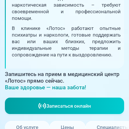
Единая справочная служба,
запись на прием
наркотическая зависимость – требуют
О клинике
своевременной и профессиональной
помощи.
+7 (351) 220-03-03
Блог врачей
В клинике «Лотос» работают опытные
Центр амбулаторной
онкологической помощи
психиатры и наркологи, готовые поддержать
Новости
вас или ваших близких, предложить
индивидуальные методы терапии и
+7 (7142) 927-003
сопровождение на пути к выздоровлению.
Справочный телефон для
Пациентам
жителей Казахстана
Запишитесь на прием в медицинский центр
PreventAGE
«Лотос» прямо сейчас.
Ваше здоровье — наша забота!
Записаться онлайн
+7 (351) 220-00-03
Об услуге
Цены
Специалисты