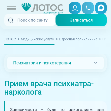
Записаться
Записаться
Записаться онлайн
>
>
>
ЛОТОС
Медицинские услуги
Взрослая поликлиника
Псих
Услуги и цены
Вызвать скорую
Специалисты
Психиатрия и психотерапия
Медицина на дому
Акции
Телемедицина
Прием врача психиатра-
Отзывы
нарколога
Адреса клиник
+7 (351) 220-00-03
Зависимости – будь то алкоголизм или