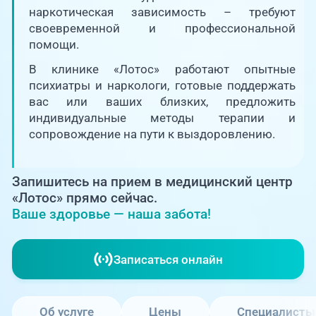
Единая справочная служба,
запись на прием
наркотическая зависимость – требуют
О клинике
своевременной и профессиональной
помощи.
+7 (351) 220-03-03
Блог врачей
В клинике «Лотос» работают опытные
Центр амбулаторной
онкологической помощи
психиатры и наркологи, готовые поддержать
Новости
вас или ваших близких, предложить
индивидуальные методы терапии и
+7 (7142) 927-003
сопровождение на пути к выздоровлению.
Справочный телефон для
Пациентам
жителей Казахстана
Запишитесь на прием в медицинский центр
PreventAGE
«Лотос» прямо сейчас.
Ваше здоровье — наша забота!
Записаться онлайн
+7 (351) 220-00-03
Об услуге
Цены
Специалисты