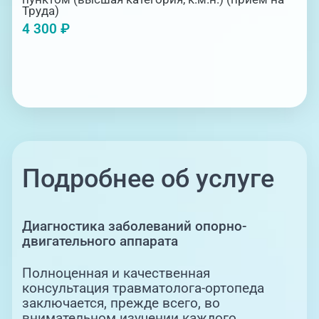
заболеваний и врожденных аномалий
Труда)
развития. Какая бы из множества причин не
4 300 ₽
пыталась нарушить ваш здоровый образ
жизни, доктора нашего медцентра «ЛОТОС»
быстро и профессионально окажут помощь в
кратчайшие сроки.
Подробнее об услуге
Диагностика заболеваний опорно-
двигательного аппарата
Полноценная и качественная
консультация травматолога-ортопеда
заключается, прежде всего, во
внимательном изучении каждого