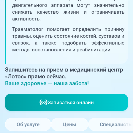
Единая справочная служба,
запись на прием
двигательного аппарата могут значительно
О клинике
снижать качество жизни и ограничивать
активность.
+7 (351) 220-03-03
Блог врачей
Травматолог помогает определить причину
Центр амбулаторной
онкологической помощи
травмы, оценить состояние костей, суставов и
Новости
связок, а также подобрать эффективные
методы восстановления и реабилитации.
+7 (7142) 927-003
Справочный телефон для
Пациентам
жителей Казахстана
Запишитесь на прием в медицинский центр
«Лотос» прямо сейчас.
PreventAGE
Ваше здоровье — наша забота!
Записаться онлайн
+7 (351) 220-00-03
Об услуге
Цены
Специалисты