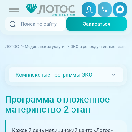
Записаться
Записаться
Записаться онлайн
>
>
ЛОТОС
Медицинские услуги
ЭКО и репродуктивные техноло
Услуги и цены
Вызвать скорую
Специалисты
Комплексные программы ЭКО
Медицина на дому
Акции
Телемедицина
Программа отложенное
Отзывы
материнство 2 этап
Адреса клиник
+7 (351) 220-00-03
Каждый день медицинский центр «Лотос»