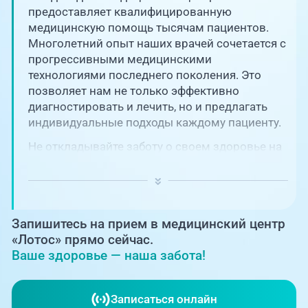
Единая справочная служба,
запись на прием
предоставляет квалифицированную
О клинике
медицинскую помощь тысячам пациентов.
Многолетний опыт наших врачей сочетается с
+7 (351) 220-03-03
Блог врачей
прогрессивными медицинскими
Центр амбулаторной
технологиями последнего поколения. Это
онкологической помощи
позволяет нам не только эффективно
Новости
диагностировать и лечить, но и предлагать
+7 (7142) 927-003
индивидуальные подходы каждому пациенту.
Справочный телефон для
Пациентам
жителей Казахстана
Не откладывайте заботу о своем здоровье на
потом! Регулярное наблюдение играет
PreventAGE
ключевую роль в поддержании вашего
благополучия и предотвращении развития
серьезных заболеваний.
Запишитесь на прием в медицинский центр
«Лотос» прямо сейчас.
Ваше здоровье — наша забота!
+7 (351) 220-00-03
Записаться онлайн