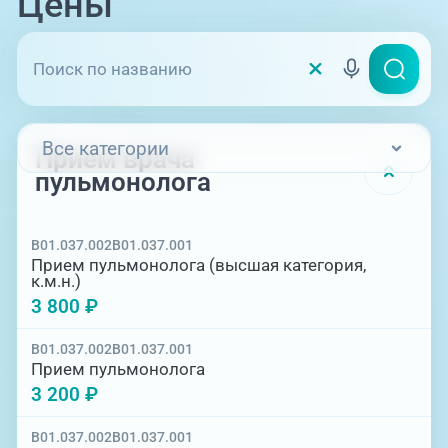
Цены
Все категории
Прием врача
пульмонолога
Прием врача пульмонолога
B01.037.002
B01.037.001
Диагностика
Прием пульмонолога (высшая категория,
к.м.н.)
3 800 ₽
B01.037.002
B01.037.001
Прием пульмонолога
3 200 ₽
B01.037.002
B01.037.001