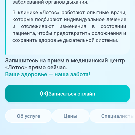
Единая справочная служба,
заболеваний органов дыхания.
запись на прием
О клинике
В клинике «Лотос» работают опытные врачи,
которые подбирают индивидуальное лечение
+7 (351) 220-03-03
Блог врачей
и отслеживают изменения в состоянии
Центр амбулаторной
пациента, чтобы предотвратить осложнения и
онкологической помощи
сохранить здоровье дыхательной системы.
Новости
+7 (7142) 927-003
Справочный телефон для
Пациентам
Запишитесь на прием в медицинский центр
жителей Казахстана
«Лотос» прямо сейчас.
Ваше здоровье — наша забота!
PreventAGE
Записаться онлайн
+7 (351) 220-00-03
Об услуге
Цены
Специалисты