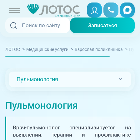
Записаться
Записаться
Записаться онлайн
>
>
>
Пуль
ЛОТОС
Медицинские услуги
Взрослая поликлиника
Услуги и цены
Вызвать скорую
Специалисты
Пульмонология
Медицина на дому
Акции
Телемедицина
Пульмонология
Отзывы
Адреса клиник
Врач-пульмонолог специализируется на
+7 (351) 220-00-03
выявлении, терапии и профилактике