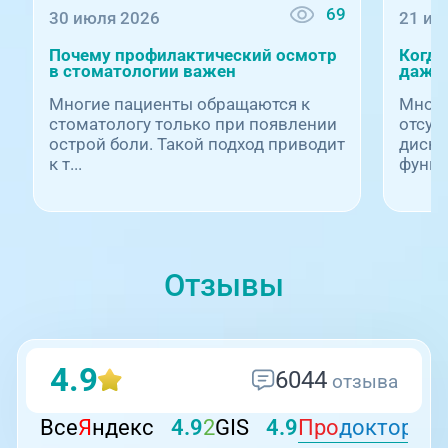
69
30 июля 2026
21 ию
Почему профилактический осмотр
Когда
в стоматологии важен
даже 
Многие пациенты обращаются к
Многи
стоматологу только при появлении
отсут
острой боли. Такой подход приводит
диско
к т...
функц.
Отзывы
4.9
6044
отзыва
Все
Я
ндекс
4.9
2
GIS
4.9
Про
докторов