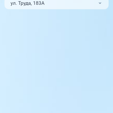
ул. Труда, 183А
ул. Труда, 187Б
ул. Труда, 187Б (Клиника для детей,
педиатрия)
Комсомольский проспект, 80
ул. 250-летия Челябинска, 73
ул. Университетская Набережная, 28
пр-т Ленина, 17
г. Копейск: пр-т Славы, 7
г. Златоуст, ул. Щербакова 2, строение 1