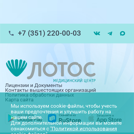
Травмпункт, ул.Труда, 187Д
ул. Труда, 183Б (Скорая медицинская
помощь)
+7 (351) 220-00-03
Профосмотры, ул.Труда, 183Б
ЦАОП, ул. Труда, 187Б
г. Златоуст, ул. Щербакова 2, строение 1
(ЦАОП)
Лицензии и Документы
Контакты вышестоящих организаций
Политика обработки данных
Карта сайта
Мы используем cookie-файлы, чтобы учесть
ваши предпочтения и улучшить работу на
нашем сайте.
Для дополнительной информации вы можете
ознакомиться с
"Политикой использования