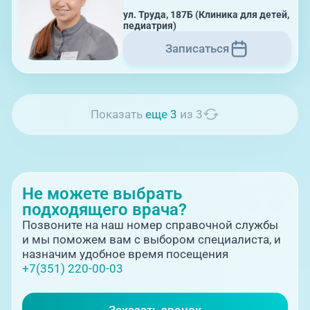
ул. Труда, 187Б (Клиника для детей,
08:00-21:00
педиатрия)
Записаться
ул. Труда, 183Б (Скорая медицинская
помощь)
Показать
еще 3
из 3
Не можете выбрать
21:00-08:00
подходящего врача?
Позвоните на наш номер справочной службы
и мы поможем вам с выбором специалиста, и
Профосмотры, ул.Труда, 183Б
назначим удобное время посещения
+7(351) 220-00-03