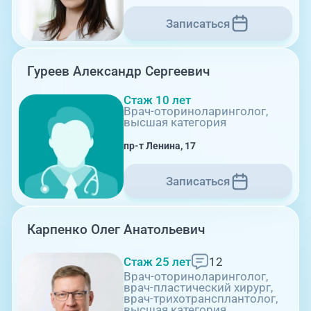
Записаться
Гуреев Александр Сергеевич
08:00-21:00
Стаж 10 лет
Врач-оториноларинголог,
высшая категория
ул. Университетская Набережная, 28
пр-т Ленина, 17
Записаться
Карпенко Олег Анатольевич
08:00-21:00
Стаж 25 лет
12
Врач-оториноларинголог,
врач-пластический хирург,
врач-трихотрансплантолог,
пр-т Ленина, 17
высшая категория