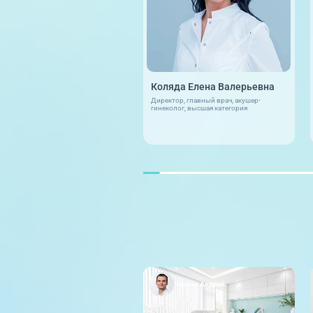
Коляда Елена Валерьевна
Директор, главный врач, акушер-
гинеколог, высшая категория
Червак Андрей