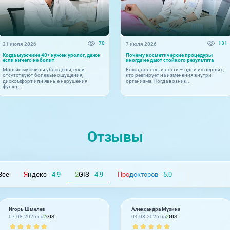
70
131
21 июля 2026
7 июля 2026
Когда мужчине 40+ нужен уролог, даже
Почему косметические процедуры
если ничего не болит
иногда не дают стойкого результата
Многие мужчины убеждены, если
Кожа, волосы и ногти – одни из первых,
отсутствуют болевые ощущения,
кто реагирует на изменения внутри
дискомфорт или явные нарушения
организма. Когда возник...
функц...
Отзывы
Все
Я
ндекс
4.9
2
GIS
4.9
Про
докторов
5.0
Игорь Шмелев
Александра Мухина
07.08.2026 на
2
GIS
04.08.2026 на
2
GIS