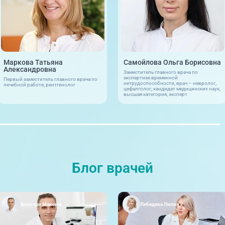
09:00-18:00
Маркова Татьяна
Самойлова Ольга Борисовна
Александровна
Заместитель главного врача по
экспертизе временной
Первый заместитель главного врача по
нетрудоспособности, врач – невролог,
лечебной работе, рентгенолог
цефалголог, кандидат медицинских наук,
высшая категория, эксперт
Блог врачей
Золотых Максим
Лебедева Лилия