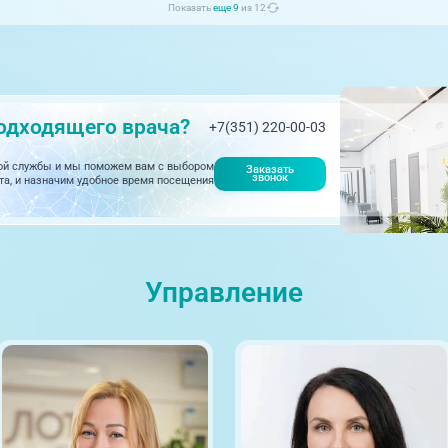
Показать
еще 9
из 12
09:00-18:00
г. Златоуст, ул. Щербакова 2,
строение 1
одходящего врача?
+7(351) 220-00-03
ной службы и мы поможем вам с выбором
Заказать
звонок
та, и назначим удобное время посещения
Выходной
ул. Труда, 183Б (Скорая
медицинская помощь)
Управление
21:00-08:00
ЦАОП, ул. Труда, 187Б