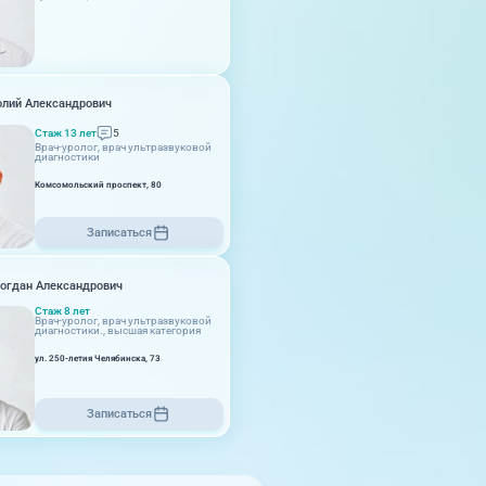
09:00-18:00
Комсомольский проспект, 80
олий Александрович
Стаж 13 лет
5
Врач-уролог, врач ультразвуковой
диагностики
Комсомольский проспект, 80
09:00-18:00
Записаться
ул. Университетская Набережная,
28
огдан Александрович
Стаж 8 лет
Врач-уролог, врач ультразвуковой
диагностики., высшая категория
ул. 250-летия Челябинска, 73
09:00-18:00
Записаться
г. Копейск: пр-т Славы, 7