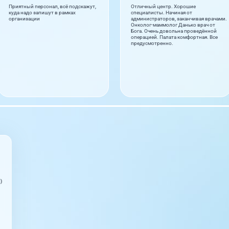
Приятный персонал, всё подскажут,
Отличный центр. Хорошие
куда надо запишут в рамках
специалисты. Начиная от
организации
администраторов, заканчивая врачами.
Онколог-маммолог Данько врач от
Бога. Очень довольна проведённой
операцией. Палата комфортная. Все
предусмотренно.
)