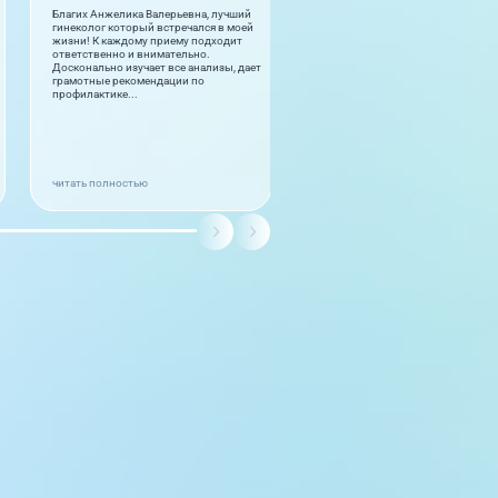
Благих Анжелика Валерьевна, лучший
Cok guzel. Herkese tesfiye ederim.
гинеколог который встречался в моей
Cok memnum oldum. Doctor ve per
жизни! К каждому приему подходит
cok iyiler.
ответственно и внимательно.
Досконально изучает все анализы, дает
грамотные рекомендации по
профилактике...
читать полностью