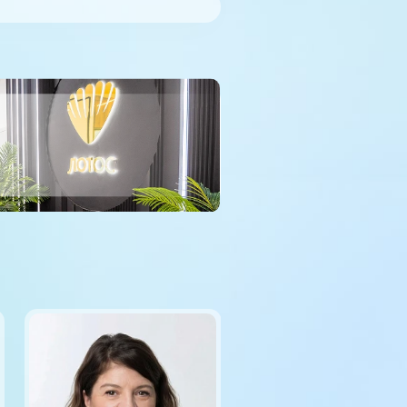
09:00-15:00
Травмпункт, ул.Труда, 187Д
08:00-21:00
Профосмотры, ул.Труда, 183Б
Выходной
Жукова Наталья
г. Златоуст, ул. Щербакова 2,
Владимировна
строение 1 (ЦАОП)
Руководитель филиала по адресу
Университетская Набережная, 28,
заведующая отделением акушерств
гинекологии, врач – акушер-гинекол
врач ультразвуковой диагностики,