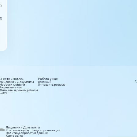
ь)
П)
О сети «Лотос»
Работа у нас
Лицензии и Документы
Вакансии
Новости клиники
Отправить резюме
Акции клиники
Филиалы и режим работы
СОУТ
етология
Лабораторные исследования
Лицензии и Документы
правлений
16 направлений
Контакты вышестоящих организаций
Политика обработки данных
Карта сайта