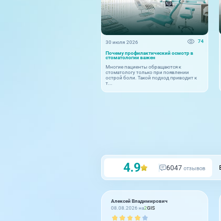
74
30 июля 2026
Почему профилактический осмотр в
стоматологии важен
Многие пациенты обращаются к
стоматологу только при появлении
острой боли. Такой подход приводит к
т...
4.9
6047
отзывов
Алексей Владимирович
08.08.2026 на
2
GIS