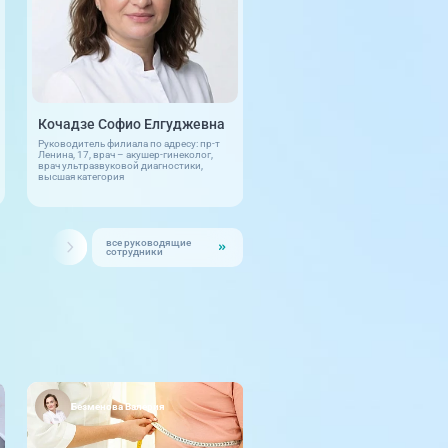
высшая категория
Выходной
Кочадзе Софио Елгуджевна
Руководитель филиала по адресу: пр-т
Ленина, 17, врач – акушер-гинеколог,
врач ультразвуковой диагностики,
высшая категория
все руководящие
сотрудники
Безменова Валерия
Гильманшина Диана