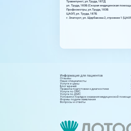
Травмпункт, ул.Труда, 187Д
ул. Труда, 183Б (Скорая медицинская помощ
Профосмотры, ул.Труда, 183Б
ЦАОП, ул. Труда, 187Б
г. Златоуст, ул. Щербакова 2, строение 1 (ЦАО
Информация для пациентов
Отзывы
Наши специалисты
Услуги и цены
Блог врачей
Правила подготовки к диагностике
Услуги по ОМС
Услуги по ДМС
Условия и порядок оказания медицинской помощи
Формы подачи заявления
Вопросы и ответы
Диагностика
Косм
8 направлений
15 на