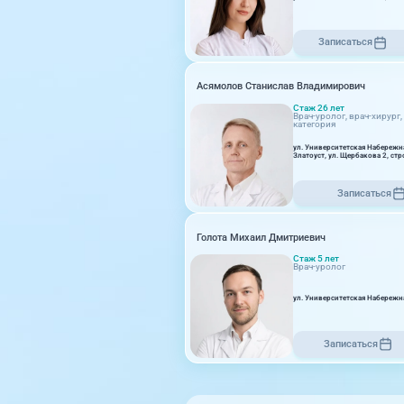
Записаться
Асямолов Станислав Владимирович
Стаж 26 лет
Врач-уролог, врач-хирург
категория
ул. Университетская Набережная
Златоуст, ул. Щербакова 2, стр
Записаться
Голота Михаил Дмитриевич
Стаж 5 лет
Врач-уролог
ул. Университетская Набережн
Записаться