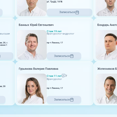
ул. Труда, 187Б
09:00-18:00
Записаться
ул. Труда, 187Б (Клиника для
детей, педиатрия)
Банных Юрий Евгеньевич
Бондарь Анат
Стаж 19 лет
, высшая
Врач уролог-андролог
, 28, г.
пр-т Ленина, 17
оение 1
09:00-18:00
Записаться
ул. 250-летия Челябинска, 73
Гурьянова Валерия Павловна
Железняков Б
Стаж 11 лет
7
Врач-уролог
ая, 28
09:00-18:00
пр-т Ленина, 17
Записаться
пр-т Ленина, 17