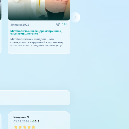
180
30 июня 2026
25 июня 2026
Метаболический синдром: причины,
Как точная диагностика помогает
симптомы, лечение
эффективно лечить аритмию
Метаболический синдром – это
Аритмия – это не отдельное
совокупность нарушений в организме,
заболевание, а симптом, указывающ
которые вместе создают серьезную уг...
то, что в работе сердца произо...
Катерина П
Муроджон Бурибаев
03.08.2026 на
2
GIS
02.08.2026 на
2
GIS