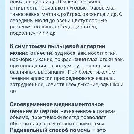
ольха, лещина и др. В мае-июле свою
активность проявляют луговые травы: ежа,
тимофеевка, мятлик, райграс, овсяница и др. С
середины июля до осени цветут сорные
растения: полынь, лебеда, циклахен,
подсолнечник и др
К симптомам пыльцевой аллергии
можно отнести:
зуд носа, век, носоглотки,
насморк, чихание, покраснения глаз, отеки век,
при попадании на кожу могут появляться
различные высыпания. При более тяжелом
течении аллергии присоединяются кашель,
затрудненное, «свистящее» дыхание, одышка и
др.
Своевременное медикаментозное
лечение аллергии
, назначенное в полном
объеме, практически всегда позволяет
облегчить и даже устранить симптомы.
Радикальный способ помочь – это