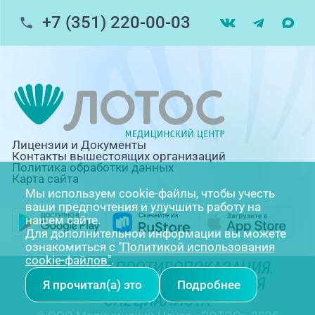
+7 (351) 220-00-03
Лицензии и Документы
Контакты вышестоящих организаций
Политика обработки данных
Карта сайта
Мы используем cookie-файлы, чтобы учесть
ваши предпочтения и улучшить работу на
нашем сайте.
Для дополнительной информации вы можете
ознакомиться с
"Политикой использования
cookie-файлов"
.
ИМЕЮТСЯ ПРОТИВОПОКАЗАНИЯ.
НЕОБХОДИМА КОНСУЛЬТАЦИЯ
Я прочитал(а) это
Подробнее
СПЕЦИАЛИСТА