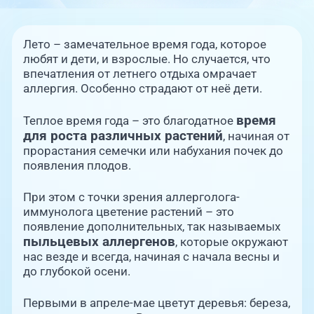
Единая справочная служба,
запись на прием
О клинике
Лето – замечательное время года, которое
+7 (351) 220-03-03
Блог врачей
любят и дети, и взрослые. Но случается, что
Центр амбулаторной
впечатления от летнего отдыха омрачает
онкологической помощи
аллергия. Особенно страдают от неё дети.
Новости
+7 (7142) 927-003
время
Теплое время года – это благодатное
для роста различных растений
, начиная от
Справочный телефон для
Пациентам
жителей Казахстана
прорастания семечки или набухания почек до
появления плодов.
PreventAGE
При этом с точки зрения аллерголога-
иммунолога цветение растений – это
появление дополнительных, так называемых
пыльцевых аллергенов
, которые окружают
нас везде и всегда, начиная с начала весны и
+7 (351) 220-00-03
до глубокой осени.
Первыми в апреле-мае цветут деревья: береза,