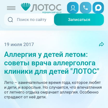
Записаться
Записаться
Записаться онлайн
Услуги и цены
Вызвать скорую
19 июля 2017
Аллергия у детей летом:
Специалисты
советы врача аллерголога
Медицина на дому
Акции
клиники для детей "ЛОТОС"
Телемедицина
Отзывы
Лето – замечательное время года, которое любят
и дети, и взрослые. Но случается, что впечатления
от летнего отдыха омрачает аллергия. Особенно
Адреса клиник
страдают от неё дети.
+7 (351) 220-00-03