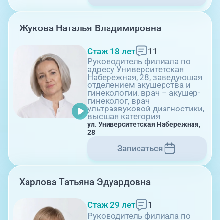
Жукова Наталья Владимировна
Стаж 18 лет
11
Руководитель филиала по
адресу Университетская
Набережная, 28, заведующая
09:00-18:00
отделением акушерства и
гинекологии, врач – акушер-
гинеколог, врач
ультразвуковой диагностики,
высшая категория
г. Копейск: пр-т Славы, 7
ул. Университетская Набережная,
28
Записаться
Харлова Татьяна Эдуардовна
Стаж 29 лет
1
09:00-15:00
Руководитель филиала по