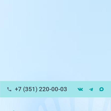
ул. 250-летия Челябинска, 73
ул. Университетская Набережная, 28
пр-т Ленина, 17
г. Копейск: пр-т Славы, 7
г. Златоуст, ул. Щербакова 2, строение 1
Травмпункт, ул.Труда, 187Д
ул. Труда, 183Б (Скорая медицинская
помощь)
+7 (351) 220-00-03
Профосмотры, ул.Труда, 183Б
ЦАОП, ул. Труда, 187Б