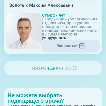
Золотых Максим Алексеевич
08:00-21:00
Стаж 27 лет
Заведующий урологическим
отделением, врач-уролог,
ул. Труда, 183Б (Скорая медицинская
онкоуролог, врач-онколог,
помощь)
кандидат медицинских наук,
высшая категория
ул. Труда, 187Б
Записаться
21:00-08:00
Показать
еще 9
из 350
Профосмотры, ул.Труда, 183Б
Не можете выбрать
подходящего врача?
Позвоните на наш номер справочной службы