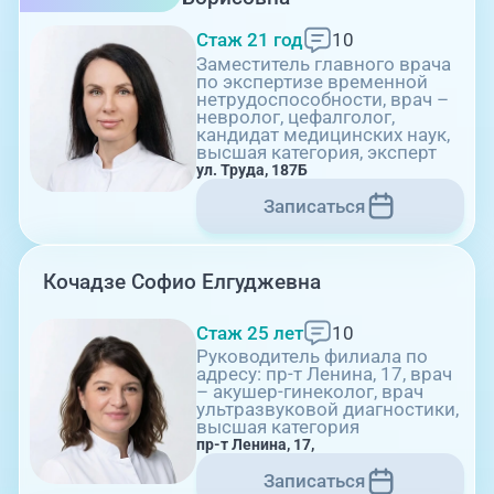
Стаж 21 год
10
Заместитель главного врача
по экспертизе временной
нетрудоспособности, врач –
невролог, цефалголог,
09:00-18:00
кандидат медицинских наук,
высшая категория, эксперт
ул. Труда, 187Б
ул. Университетская Набережная, 28
Записаться
Кочадзе Софио Елгуджевна
Стаж 25 лет
10
Руководитель филиала по
адресу: пр-т Ленина, 17, врач
– акушер-гинеколог, врач
09:00-18:00
ультразвуковой диагностики,
высшая категория
пр-т Ленина, 17,
Записаться
пр-т Ленина, 17