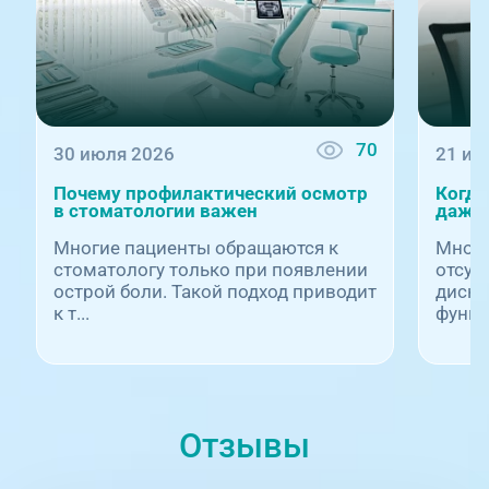
70
30 июля 2026
21 ию
Почему профилактический осмотр
Когда
в стоматологии важен
даже 
Многие пациенты обращаются к
Многи
стоматологу только при появлении
отсут
острой боли. Такой подход приводит
диско
к т...
функц.
Отзывы