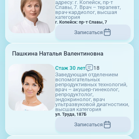
адресу: г. Копейск, пр-т
Славы, 7. Врач – терапевт,
г. Златоуст, ул. Щербакова 2,
врач-кардиолог, высшая
категория
строение 1
г. Копейск: пр-т Славы, 7
Записаться
Пашкина Наталья Валентиновна
Стаж 30 лет
18
09:00-18:00
Заведующая отделением
вспомогательных
репродуктивных технологий,
врач – акушер-гинеколог,
Травмпункт, ул.Труда, 187Д
репродуктолог,
эндокринолог, врач
ультразвуковой диагностики,
высшая категория
ул. Труда, 187Б
Записаться