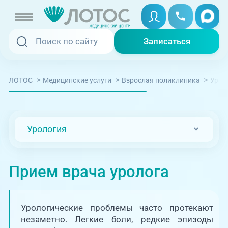
Записаться
Записаться
Записаться онлайн
>
>
>
ЛОТОС
Медицинские услуги
Взрослая поликлиника
Урол
Услуги и цены
Вызвать скорую
Специалисты
Урология
Медицина на дому
Акции
Телемедицина
Прием врача уролога
Отзывы
Адреса клиник
Урологические проблемы часто протекают
+7 (351) 220-00-03
незаметно. Легкие боли, редкие эпизоды