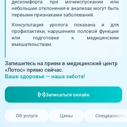
Единая справочная служба,
дискомфорта при мочеиспускании или
запись на прием
О клинике
небольшие отклонения в анализах могут быть
первыми признаками заболеваний.
+7 (351) 220-03-03
Блог врачей
Консультация уролога показана и для
Центр амбулаторной
профилактики, нарушениях половой функции
онкологической помощи
или подготовке к медицинским
Новости
вмешательствам.
+7 (7142) 927-003
Справочный телефон для
Пациентам
жителей Казахстана
Запишитесь на прием в медицинский центр
«Лотос» прямо сейчас.
PreventAGE
Ваше здоровье — наша забота!
Записаться онлайн
+7 (351) 220-00-03
Об услуге
Цены
Специалисты