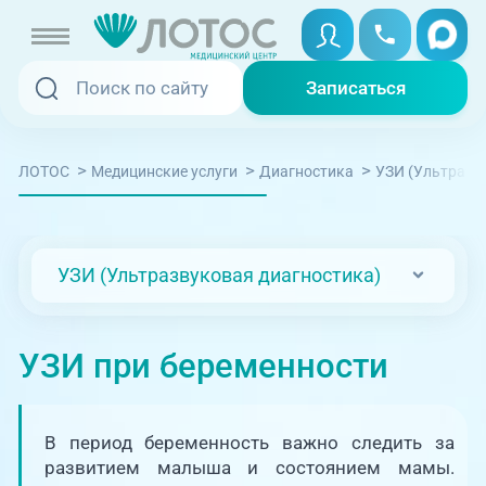
Записаться
Записаться
Записаться онлайн
>
>
>
ЛОТОС
Медицинские услуги
Диагностика
УЗИ (Ультразв
Услуги и цены
Вызвать скорую
Специалисты
УЗИ (Ультразвуковая диагностика)
Медицина на дому
Акции
Телемедицина
УЗИ при беременности
Отзывы
Адреса клиник
В период беременность важно следить за
+7 (351) 220-00-03
развитием малыша и состоянием мамы.