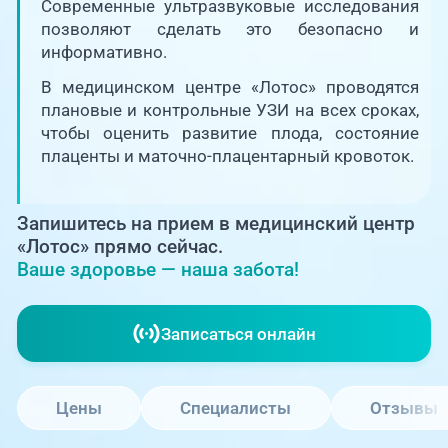
Единая справочная служба,
Современные ультразвуковые исследования
запись на прием
О клинике
позволяют сделать это безопасно и
информативно.
+7 (351) 220-03-03
Блог врачей
В медицинском центре «Лотос» проводятся
Центр амбулаторной
плановые и контрольные УЗИ на всех сроках,
онкологической помощи
чтобы оценить развитие плода, состояние
Новости
плаценты и маточно-плацентарный кровоток.
+7 (7142) 927-003
Справочный телефон для
Пациентам
жителей Казахстана
Запишитесь на прием в медицинский центр
«Лотос» прямо сейчас.
PreventAGE
Ваше здоровье — наша забота!
Записаться онлайн
+7 (351) 220-00-03
Цены
Специалисты
Отзывы