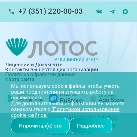
+7 (351) 220-00-03
Лицензии и Документы
Контакты вышестоящих организаций
Политика обработки данных
Карта сайта
Мы используем cookie-файлы, чтобы учесть
ваши предпочтения и улучшить работу на
нашем сайте.
Для дополнительной информации вы можете
ознакомиться с
"Политикой использования
cookie-файлов"
.
ИМЕЮТСЯ ПРОТИВОПОКАЗАНИЯ.
НЕОБХОДИМА КОНСУЛЬТАЦИЯ
Я прочитал(а) это
Подробнее
СПЕЦИАЛИСТА