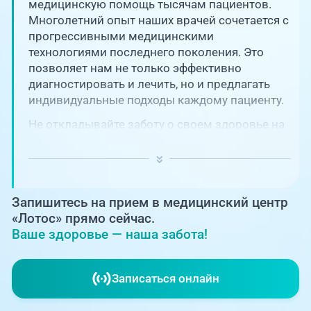
Единая справочная служба,
медицинскую помощь тысячам пациентов.
запись на прием
О клинике
Многолетний опыт наших врачей сочетается с
прогрессивными медицинскими
+7 (351) 220-03-03
технологиями последнего поколения. Это
Блог врачей
позволяет нам не только эффективно
Центр амбулаторной
онкологической помощи
диагностировать и лечить, но и предлагать
Новости
индивидуальные подходы каждому пациенту.
+7 (7142) 927-003
Не откладывайте заботу о своем здоровье на
Справочный телефон для
Пациентам
потом! Регулярное наблюдение играет
жителей Казахстана
ключевую роль в поддержании вашего
благополучия и предотвращении развития
PreventAGE
серьезных заболеваний.
Запишитесь на прием в медицинский центр
«Лотос» прямо сейчас.
Ваше здоровье — наша забота!
+7 (351) 220-00-03
Записаться онлайн