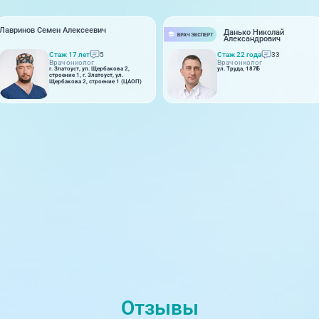
Лавринов Семен Алексеевич
Данько Николай
Александрович
Стаж 17 лет
5
Стаж 22 года
33
Врач онколог
Врач онколог
г. Златоуст, ул. Щербакова 2,
ул. Труда, 187Б
строение 1, г. Златоуст, ул.
Щербакова 2, строение 1 (ЦАОП)
Отзывы