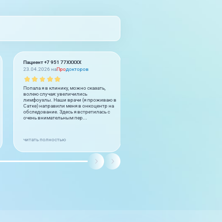
Пациент +7 951 77XXXXX
Пациент +7 963 46XXXXX
23.04.2026 на
Про
докторов
22.12.2025 на
Про
докторов
Попала я в клинику, можно сказать,
Хочу выразить слова огромной
волею случая: увеличились
благодарности доктору Авдеевой
лимфоузлы. Наши врачи (я проживаю в
за чуткое внимательное отношени
Сатке) направили меня в онкоцентр на
своим пациентам - это профессио
обследование. Здесь я встретилась с
большой буквы, знающий и
очень внимательным пер...
выполняющий свою работу на пят
т...
читать полностью
читать полностью