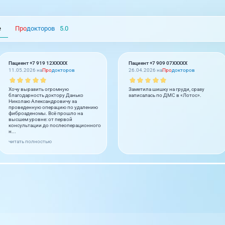
е
Про
докторов
5.0
Пациент +7 919 12XXXXX
Пациент +7 909 07XXXXX
11.05.2026 на
Про
докторов
26.04.2026 на
Про
докторов
Хочу выразить огромную
Заметила шишку на груди, сразу
благодарность доктору Данько
записалась по ДМС в «Лотос».
Николаю Александровичу за
проведенную операцию по удалению
фиброаденомы. Всё прошло на
высшем уровне: от первой
консультации до послеоперационного
н...
читать полностью