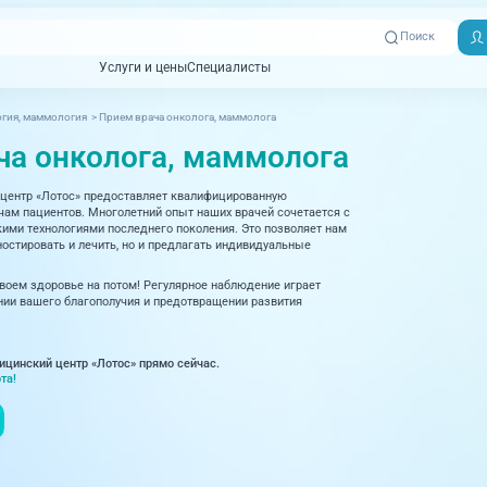
Поиск
Услуги и цены
Специалисты
Услуги и цены
Специалисты
гия, маммология
>
Прием врача онколога, маммолога
Отзывы
Адреса клиник
ча онколога, маммолога
Вызвать
ная томография)
УЗИ (Ультразвуковая диагностика)
Превентэйдж
Пациентам
скорую
центр «Лотос» предоставляет квалифицированную
товенерология
Оториноларингология
+7 (351) 
м пациентов. Многолетний опыт наших врачей сочетается с
00-03
ми технологиями последнего поколения. Это позволяет нам
ративная медицина
Офтальмология
остировать и лечить, но и предлагать индивидуальные
+7 (351) 
ционный кабинет
Проктология
своем здоровье на потом! Регулярное наблюдение играет
03-03
ии вашего благополучия и предотвращении развития
ология
Психиатрия и психотерапия
+7 (7142
927-003
логия, рефлексотерапия
Пульмонология
ицинский центр «Лотос» прямо сейчас.
та!
логия
Ревматология
огия, маммология
Терапия