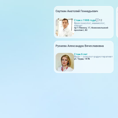
Сауткин Анатолий Геннадьевич
Стаж с 1988 года
12
Врач-онколог, маммолог,
хирург
пр-т Ленина, 17, Комсомольский
проспект, 80
Рузаева Александра Вячеславовна
Стаж 6 лет
Врач – онколог-радиотерапевт
ул. Труда, 187Б