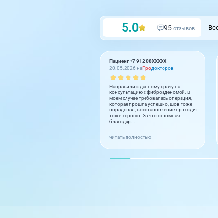
5.0
95
Вс
отзывов
Пациент +7 912 08XXXXX
20.05.2026 на
Про
докторов
Направили к данному врачу на
консультацию с фиброаденомой. В
моем случае требовалась операция,
которая прошла успешно, шов тоже
порадовал, восстановление проходит
тоже хорошо. За что огромная
благодар...
читать полностью