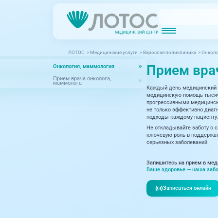
ЛОТОС
>
Медицинские услуги
>
Взрослая поликлиника
>
Онколо
Новости
Блог врачей
Прием вра
Онкология, маммология
МРТ (Магнитно-резонансная томография)
КТ (Компьютер
Акции
Превентэйдж
Прием врача онколога,
маммолога
Каждый день медицинский 
Дерма
Взрослая поликлиника
медицинскую помощь тысяча
прогрессивными медицински
23 направления
Интег
не только эффективно диагн
подходы каждому пациенту.
Инфек
Не откладывайте заботу о 
Акушерство и гинекология
ключевую роль в поддержан
серьезных заболеваний.
Карди
Аллергология и иммунология
Невро
Запишитесь на прием в мед
Вакцинация
Ваше здоровье — наша забо
Нефро
Гастроэнтерология
Записаться онлайн
Онкол
Генетика