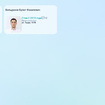
Вильданов Булат Фанилевич
Стаж С 2015 года
12
Врач онколог
ул. Труда, 187Б