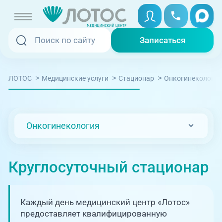
Записаться
Записаться
Записаться онлайн
>
>
>
ЛОТОС
Медицинские услуги
Стационар
Онкогинекология
Услуги и цены
Вызвать скорую
Специалисты
Онкогинекология
Медицина на дому
Акции
Телемедицина
Круглосуточный стационар
Отзывы
Адреса клиник
Каждый день медицинский центр «Лотос»
+7 (351) 220-00-03
предоставляет квалифицированную