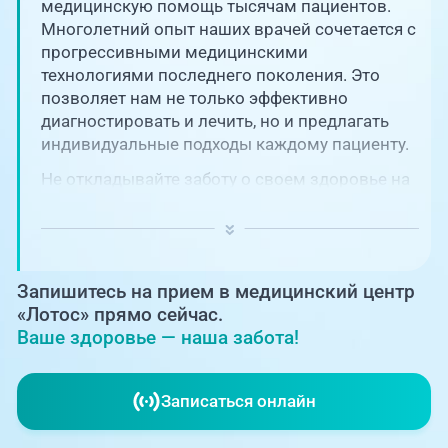
Единая справочная служба,
медицинскую помощь тысячам пациентов.
запись на прием
О клинике
Многолетний опыт наших врачей сочетается с
прогрессивными медицинскими
+7 (351) 220-03-03
технологиями последнего поколения. Это
Блог врачей
позволяет нам не только эффективно
Центр амбулаторной
онкологической помощи
диагностировать и лечить, но и предлагать
Новости
индивидуальные подходы каждому пациенту.
+7 (7142) 927-003
Не откладывайте заботу о своем здоровье на
Справочный телефон для
Пациентам
потом! Регулярное наблюдение играет
жителей Казахстана
ключевую роль в поддержании вашего
благополучия и предотвращении развития
PreventAGE
серьезных заболеваний.
Запишитесь на прием в медицинский центр
«Лотос» прямо сейчас.
Ваше здоровье — наша забота!
+7 (351) 220-00-03
Записаться онлайн