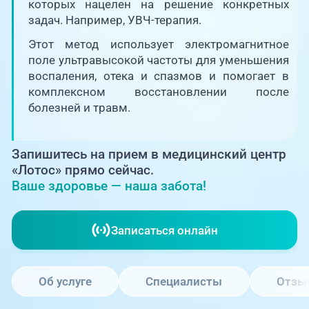
Единая справочная служба,
которых нацелен на решение конкретных
запись на прием
О клинике
задач. Например, УВЧ-терапия.
Этот метод использует электромагнитное
+7 (351) 220-03-03
Блог врачей
поле ультравысокой частоты для уменьшения
Центр амбулаторной
воспаления, отека и спазмов и помогает в
онкологической помощи
комплексном восстановлении после
Новости
болезней и травм.
+7 (7142) 927-003
Справочный телефон для
Пациентам
жителей Казахстана
Запишитесь на прием в медицинский центр
«Лотос» прямо сейчас.
PreventAGE
Ваше здоровье — наша забота!
Записаться онлайн
+7 (351) 220-00-03
Об услуге
Специалисты
Отзы