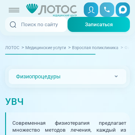
Записаться
Записаться
Записаться онлайн
>
>
>
ЛОТОС
Медицинские услуги
Взрослая поликлиника
Физи
Услуги и цены
Вызвать скорую
Специалисты
Физиопроцедуры
Медицина на дому
Акции
Телемедицина
УВЧ
Отзывы
Адреса клиник
Современная физиотерапия предлагает
+7 (351) 220-00-03
множество методов лечения, каждый из