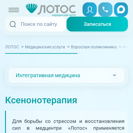
Записаться
Записаться
Записаться онлайн
>
>
>
ЛОТОС
Медицинские услуги
Взрослая поликлиника
Инте
Услуги и цены
Вызвать скорую
Специалисты
Интегративная медицина
Медицина на дому
Акции
Телемедицина
Ксенонотерапия
Отзывы
Адреса клиник
Для борьбы со стрессом и восстановления
+7 (351) 220-00-03
сил в медцентре «Лотос» применяется