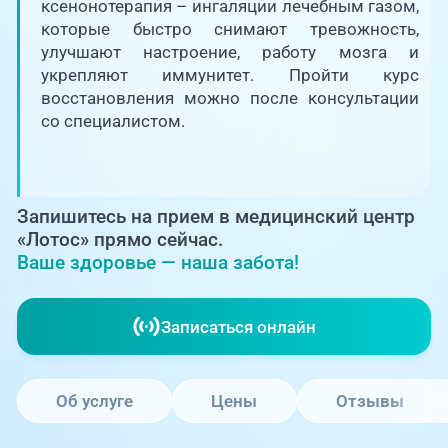
Единая справочная служба,
ксенонотерапия – ингаляции лечебным газом,
запись на прием
О клинике
которые быстро снимают тревожность,
улучшают настроение, работу мозга и
+7 (351) 220-03-03
укрепляют иммунитет. Пройти курс
Блог врачей
восстановления можно после консультации
Центр амбулаторной
онкологической помощи
со специалистом.
Новости
+7 (7142) 927-003
Справочный телефон для
Пациентам
жителей Казахстана
Запишитесь на прием в медицинский центр
«Лотос» прямо сейчас.
PreventAGE
Ваше здоровье — наша забота!
Записаться онлайн
+7 (351) 220-00-03
Об услуге
Цены
Отзывы