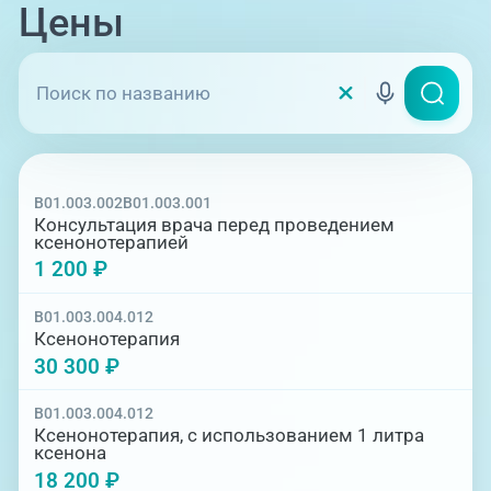
Цены
улучшение функции головного мозга,
сердца;
уменьшение дозы медикаментозных
препаратов;
снижение патологической тяги к
алкоголю, наркотикам, никотину;
B01.003.002
B01.003.001
Консультация врача перед проведением
снижение болезненных ощущения после
ксенонотерапией
травм и операций.
1 200 ₽
Данная методика обладает ярко
B01.003.004.012
выраженным антидепрессантным и
Ксенонотерапия
ноотропным эффектами. Она позволяет
30 300 ₽
вывести пациента из состояния стресса и
обеспечить поддержку его здоровья изнутри.
Ксенонотерапия помогает более быстрому
B01.003.004.012
Ксенонотерапия, с использованием 1 литра
восстановлению иммунитета после
ксенона
перенесенных вирусных заболеваний.
18 200 ₽