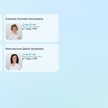
Комкова Наталия Николаевна
Мазырко Елена Васильевна
Стаж 26 лет
Стаж 35 лет
1
Рентгенология
Рентгенология
ул. Труда, 187Б
ул. Труда, 187Б
Вильчинская Диана Артуровна
Брежнева Лия Эммануиловна
Стаж 37 лет
Стаж с 2008 года
Врач рентгенолог
Врач рентгенолог
ул. Труда, 187Б
ул. Труда, 187Б