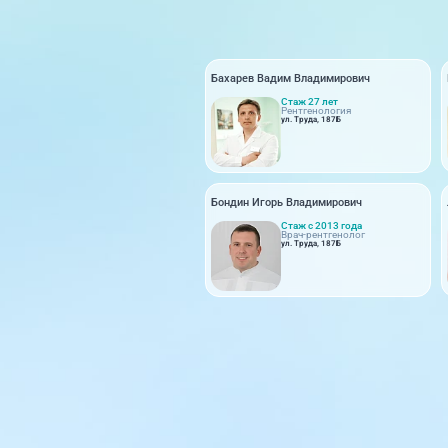
Бахарев Вадим Владимирович
Стаж 27 лет
Рентгенология
ул. Труда, 187Б
Бондин Игорь Владимирович
Стаж с 2013 года
Врач-рентгенолог
ул. Труда, 187Б