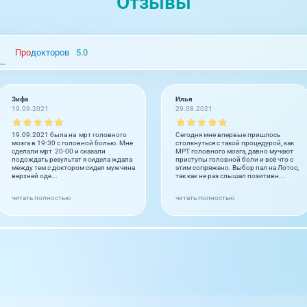
Отзывы
Про
докторов
5.0
Зифа
Илья
19.09.2021
29.08.2021
19.09.2021 была на мрт головного
Сегодня мне впервые пришлось
мозга в 19-30 с головной болью. Мне
столкнуться с такой процедурой, как
сделали мрт 20-00 и сказали
МРТ головного мозга, давно мучают
подождать результат я сидела ждала
приступы головной боли и всё что с
между тем с доктором сидел мужчина
этим сопряжено. Выбор пал на Лотос,
верхней оде...
так как не раз слышал позитивн...
читать полностью
читать полностью