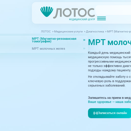
ЛОТОС
>
Медицинские услуги
>
Диагностика
>
МРТ (Магнитно-р
Новости
Блог врачей
МРТ (Магнитно-резонансная
МРТ молоч
МРТ (Магнитно-резонансная томография)
КТ (Компьютер
томография)
Акции
Превентэйдж
МРТ молочных желез
Каждый день медицинский 
Дерма
Взрослая поликлиника
медицинскую помощь тысяча
прогрессивными медицински
23 направления
Интег
не только эффективно диагн
подходы каждому пациенту.
Инфек
Не откладывайте заботу о 
Акушерство и гинекология
ключевую роль в поддержан
серьезных заболеваний.
Карди
Аллергология и иммунология
Невро
Запишитесь на прием в мед
Вакцинация
Ваше здоровье — наша забо
Нефро
Гастроэнтерология
Записаться онлайн
Онкол
Генетика