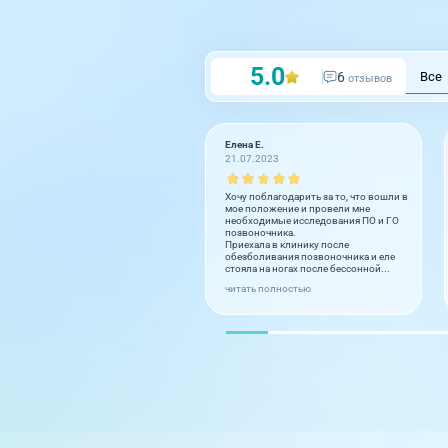
5.0
6
Все
отзывов
Елена Е.
21.07.2023
Хочу поблагодарить за то, что вошли в
мое положение и провели мне
необходимые исследования ПО и ГО
позвоночника.
Приехала в клинику после
обезболивания позвоночника и еле
стояла на ногах после бессонной...
читать полностью