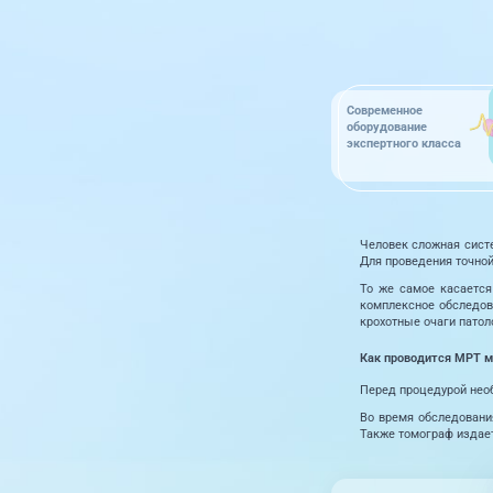
Современное
оборудование
экспертного класса
Человек сложная сист
Для проведения точно
То же самое касается
комплексное обследов
крохотные очаги патол
Как проводится МРТ 
Перед процедурой необ
Во время обследования
Также томограф издает 