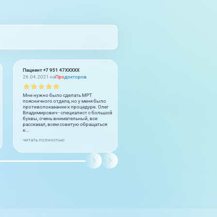
Пациент +7 951 47XXXXX
Марина
26.04.2021 на
Про
докторов
05.12.2020
Мне нужно было сделать МРТ
Здравствуйте, уважаемые сотруд
поясничного отдела, но у меня было
медицинского центра «Лотос»!
противопоказание к процедуре. Олег
Недавно делала у Вас МРТ. Всё оч
Владимирович - специалист с большой
понравилось, остались только
буквы, очень внимательный, все
положительные впечатления.
рассказал, всем советую обращаться
Хотелось сказать спасибо работн
к...
регистра...
читать полностью
читать полностью