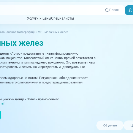
Поиск
Услуги и цены
Специалисты
Услуги и цены
Специалисты
езонансная томография)
>
МРТ молочных желез
Отзывы
Адреса клиник
ных желез
Вызвать
ная томография)
УЗИ (Ультразвуковая диагностика)
Превентэйдж
Пациентам
скорую
центр «Лотос» предоставляет квалифицированную
товенерология
Оториноларингология
+7 (351) 
м пациентов. Многолетний опыт наших врачей сочетается с
00-03
ми технологиями последнего поколения. Это позволяет нам
ративная медицина
Офтальмология
остировать и лечить, но и предлагать индивидуальные
+7 (351) 
ционный кабинет
Проктология
своем здоровье на потом! Регулярное наблюдение играет
03-03
ии вашего благополучия и предотвращении развития
ология
Психиатрия и психотерапия
+7 (7142
927-003
логия, рефлексотерапия
Пульмонология
ицинский центр «Лотос» прямо сейчас.
та!
логия
Ревматология
огия, маммология
Терапия
Об услуге
Ц