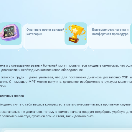
Опытные врачи высшей
Быстрые результаты и
категории
комфортная процедура
ема и у совершенно разных болезней могут проявляться сходные симптомы, что осл
й диагностики необходимо комплексное обследование.
 женской груди – даже учитывая, что для постановки диагноза достаточно УЗИ и
ание. С помощью МРТ можно получить детальное изображение структуры молочных
огии.
молочных желез
ходимо снять с себя вещи, в которых есть металлические части, в противном случае 
 желательно не двигаться, потому с самого начала следует подобрать удобную для 
равномерный стук, пугаться его не стоит, так и должно быть.