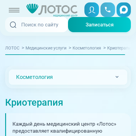
Записаться
Записаться
Записаться онлайн
>
>
>
Криотерапия
ЛОТОС
Медицинские услуги
Косметология
Услуги и цены
Вызвать скорую
Специалисты
Косметология
Медицина на дому
Акции
Телемедицина
Криотерапия
Отзывы
Адреса клиник
Каждый день медицинский центр «Лотос»
+7 (351) 220-00-03
предоставляет квалифицированную