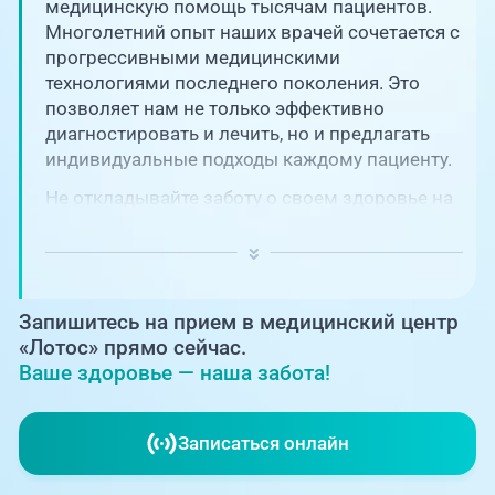
Единая справочная служба,
медицинскую помощь тысячам пациентов.
запись на прием
О клинике
Многолетний опыт наших врачей сочетается с
прогрессивными медицинскими
+7 (351) 220-03-03
технологиями последнего поколения. Это
Блог врачей
позволяет нам не только эффективно
Центр амбулаторной
онкологической помощи
диагностировать и лечить, но и предлагать
Новости
индивидуальные подходы каждому пациенту.
+7 (7142) 927-003
Не откладывайте заботу о своем здоровье на
Справочный телефон для
Пациентам
потом! Регулярное наблюдение играет
жителей Казахстана
ключевую роль в поддержании вашего
благополучия и предотвращении развития
PreventAGE
серьезных заболеваний.
Запишитесь на прием в медицинский центр
«Лотос» прямо сейчас.
Ваше здоровье — наша забота!
+7 (351) 220-00-03
Записаться онлайн