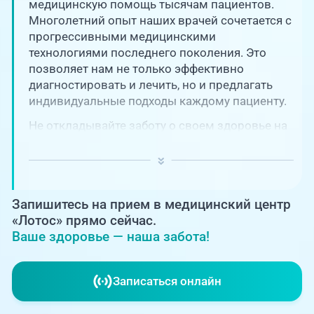
Единая справочная служба,
медицинскую помощь тысячам пациентов.
запись на прием
О клинике
Многолетний опыт наших врачей сочетается с
прогрессивными медицинскими
+7 (351) 220-03-03
технологиями последнего поколения. Это
Блог врачей
позволяет нам не только эффективно
Центр амбулаторной
онкологической помощи
диагностировать и лечить, но и предлагать
Новости
индивидуальные подходы каждому пациенту.
+7 (7142) 927-003
Не откладывайте заботу о своем здоровье на
Справочный телефон для
Пациентам
потом! Регулярное наблюдение играет
жителей Казахстана
ключевую роль в поддержании вашего
благополучия и предотвращении развития
PreventAGE
серьезных заболеваний.
Запишитесь на прием в медицинский центр
«Лотос» прямо сейчас.
Ваше здоровье — наша забота!
+7 (351) 220-00-03
Записаться онлайн