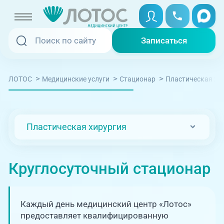
Записаться
Записаться
Записаться онлайн
>
>
>
ЛОТОС
Медицинские услуги
Стационар
Пластическая хи
Услуги и цены
Вызвать скорую
Специалисты
Пластическая хирургия
Медицина на дому
Акции
Телемедицина
Круглосуточный стационар
Отзывы
Адреса клиник
Каждый день медицинский центр «Лотос»
+7 (351) 220-00-03
предоставляет квалифицированную