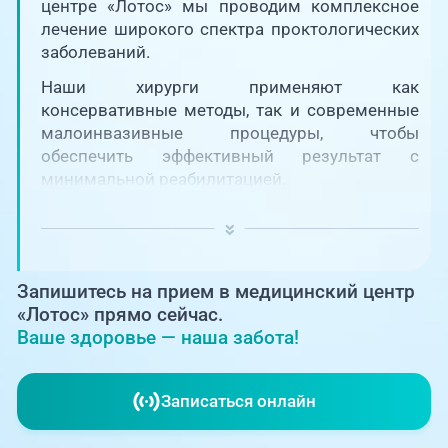
Единая справочная служба,
центре «Лотос» мы проводим комплексное
запись на прием
О клинике
лечение широкого спектра проктологических
заболеваний.
+7 (351) 220-03-03
Блог врачей
Наши хирурги применяют как
Центр амбулаторной
консервативные методы, так и современные
онкологической помощи
малоинвазивные процедуры, чтобы
Новости
обеспечить эффективный результат с
+7 (7142) 927-003
минимальной реабилитацией.
Справочный телефон для
Пациентам
жителей Казахстана
PreventAGE
Запишитесь на прием в медицинский центр
«Лотос» прямо сейчас.
Ваше здоровье — наша забота!
+7 (351) 220-00-03
Записаться онлайн