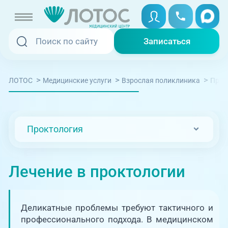
Записаться
Записаться
Записаться онлайн
>
>
>
ЛОТОС
Медицинские услуги
Взрослая поликлиника
Прок
Услуги и цены
Вызвать скорую
Специалисты
Проктология
Медицина на дому
Акции
Телемедицина
Лечение в проктологии
Отзывы
Адреса клиник
Деликатные проблемы требуют тактичного и
+7 (351) 220-00-03
профессионального подхода. В медицинском