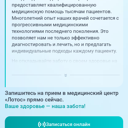
Единая справочная служба,
запись на прием
предоставляет квалифицированную
О клинике
медицинскую помощь тысячам пациентов.
Многолетний опыт наших врачей сочетается с
+7 (351) 220-03-03
Блог врачей
прогрессивными медицинскими
Центр амбулаторной
технологиями последнего поколения. Это
онкологической помощи
позволяет нам не только эффективно
Новости
диагностировать и лечить, но и предлагать
+7 (7142) 927-003
индивидуальные подходы каждому пациенту.
Справочный телефон для
Пациентам
жителей Казахстана
Не откладывайте заботу о своем здоровье на
потом! Регулярное наблюдение играет
PreventAGE
ключевую роль в поддержании вашего
благополучия и предотвращении развития
серьезных заболеваний.
Запишитесь на прием в медицинский центр
«Лотос» прямо сейчас.
Ваше здоровье — наша забота!
+7 (351) 220-00-03
Записаться онлайн