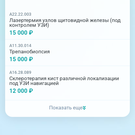
Дневной стационар
A22.22.003
Круглосуточный стационар
Лазертермия узлов щитовидной железы (под
контролем УЗИ)
15 000 ₽
A11.30.014
Трепанобиопсия
15 000 ₽
A16.28.089
Склеротерапия кист различной локализации
под УЗИ навигацией
12 000 ₽
Показать еще