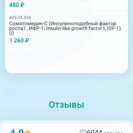
480 ₽
A09.05.204
Соматомедин-С (Инсулиноподобный фактор
роста I , ИФР-1; Insulin-like growth factor I, IGF-1)
(i)
1 260 ₽
Отзывы
4.9
6044