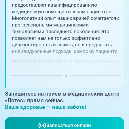
Единая справочная служба,
запись на прием
предоставляет квалифицированную
О клинике
медицинскую помощь тысячам пациентов.
Многолетний опыт наших врачей сочетается с
+7 (351) 220-03-03
Блог врачей
прогрессивными медицинскими
Центр амбулаторной
технологиями последнего поколения. Это
онкологической помощи
позволяет нам не только эффективно
Новости
диагностировать и лечить, но и предлагать
+7 (7142) 927-003
индивидуальные подходы каждому пациенту.
Справочный телефон для
Пациентам
жителей Казахстана
Не откладывайте заботу о своем здоровье на
потом! Регулярное наблюдение играет
PreventAGE
ключевую роль в поддержании вашего
благополучия и предотвращении развития
серьезных заболеваний.
Запишитесь на прием в медицинский центр
«Лотос» прямо сейчас.
Ваше здоровье — наша забота!
+7 (351) 220-00-03
Записаться онлайн