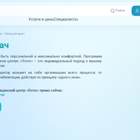
Поиск
Услуги и цены
Специалисты
Услуги и цены
Специалисты
я
>
Личный врач
Отзывы
Адреса клиник
ач
Вызвать
ная томография)
УЗИ (Ультразвуковая диагностика)
Превентэйдж
Пациентам
скорую
 быть персональной и максимально комфортной. Программа
товенерология
Оториноларингология
+7 (351) 
ком центре «Лотос» – это индивидуальный подход к вашему
00-03
ени.
ративная медицина
Офтальмология
уратор возьмет на себя организацию всего процесса: от
еабилитации, действуя по принципу «одного окна».
+7 (351) 
ционный кабинет
Проктология
03-03
ицинский центр «Лотос» прямо сейчас.
ология
Психиатрия и психотерапия
та!
+7 (7142
927-003
логия, рефлексотерапия
Пульмонология
логия
Ревматология
огия, маммология
Терапия