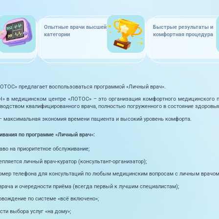
Опытные врачи высшей
Быстрые результаты и
категории
комфортная процедура
ОТОС» предлагает воспользоваться программой «Личный врач».
 в медицинском центре «ЛОТОС» – это организация комфортного медицинского про
оводством квалифицированного врача, полностью погруженного в состояние здоровья
– максимальная экономия времени пациента и высокий уровень комфорта.
вания по программе «Личный врач»:
аво на приоритетное обслуживание;
пляется личный врач-куратор (консультант-организатор);
омер телефона для консультаций по любым медицинским вопросам с личным врачом
врача и очередности приёма (всегда первый к лучшим специалистам);
вождение по системе «всё включено»;
ти выбора услуг «на дому»;