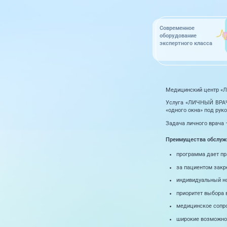
Современное
оборудование
экспертного класса
Медицинский центр «Л
Услуга «ЛИЧНЫЙ ВРАЧ»
«одного окна» под рук
Задача личного врача 
Преимущества обслужи
программа дает пр
за пациентом закре
индивидуальный н
приоритет выбора 
медицинское сопро
широкие возможнос