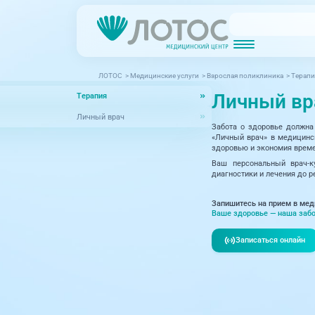
ЛОТОС
>
Медицинские услуги
>
Взрослая поликлиника
>
Терапи
Новости
Блог врачей
Личный вр
Терапия
МРТ (Магнитно-резонансная томография)
КТ (Компьютер
Акции
Превентэйдж
Личный врач
Забота о здоровье должна
Дерма
Взрослая поликлиника
«Личный врач» в медицинс
здоровью и экономия врем
23 направления
Интег
Ваш персональный врач-к
диагностики и лечения до р
Инфек
Акушерство и гинекология
Запишитесь на прием в мед
Карди
Аллергология и иммунология
Ваше здоровье — наша забо
Невро
Вакцинация
Записаться онлайн
Нефро
Гастроэнтерология
Онкол
Генетика