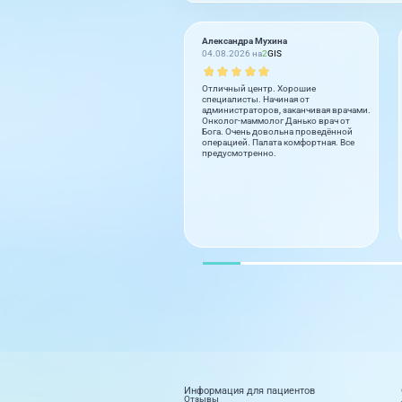
Александра Мухина
04.08.2026 на
2
GIS
Отличный центр. Хорошие
специалисты. Начиная от
администраторов, заканчивая врачами.
Онколог-маммолог Данько врач от
Бога. Очень довольна проведённой
операцией. Палата комфортная. Все
предусмотренно.
Информация для пациентов
Отзывы