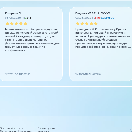
Катерина П
Пациент +7 951 11XXXXX
03.08.2026 на
2
GIS
03.08.2026 на
Про
докторов
Благих Анжелика Валерьевна, лучший
Проходила УЗИ с биопсией у Ирины
гинеколог который встречался в моей
Витальевны, хороший специалист и
жизни! К каждому приему подходит
человек. Процедура волнительная и не
ответственно и внимательно.
очень приятная, но благодаря
Досконально изучает все анализы, дает
профессионализму врача, процедура
грамотные рекомендации по
прошла безболезненно, врач постоян...
профилактике...
читать полностью
читать полностью
О сети «Лотос»
Работа у нас
Лицензии и Документы
Вакансии