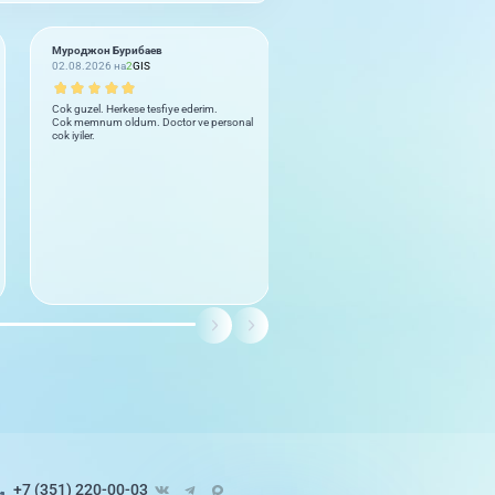
Муроджон Бурибаев
Юлия
02.08.2026 на
2
GIS
02.08.2026 на
2
GIS
Cok guzel. Herkese tesfiye ederim.
Бываем не часто но получается чт
Cok memnum oldum. Doctor ve personal
здоровью делаем УЗИ. Вежливый
cok iyiler.
персонал, чисто, грамотные врачи
До пяти звёзд не дотягивает
+7 (351) 220-00-03