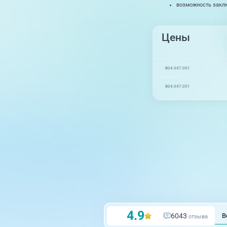
возможность заклю
Цены
B04.047.001
B04.047.001
4.9
6043
В
отзыва