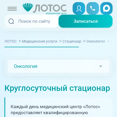
Записаться
Записаться
Записаться онлайн
>
>
>
>
Кру
ЛОТОС
Медицинские услуги
Стационар
Онкология
Услуги и цены
Вызвать скорую
Специалисты
Онкология
Медицина на дому
Акции
Телемедицина
Круглосуточный стационар
Отзывы
Адреса клиник
Каждый день медицинский центр «Лотос»
+7 (351) 220-00-03
предоставляет квалифицированную