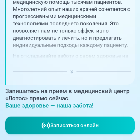
Единая справочная служба,
медицинскую помощь тысячам пациентов.
запись на прием
О клинике
Многолетний опыт наших врачей сочетается с
прогрессивными медицинскими
+7 (351) 220-03-03
технологиями последнего поколения. Это
Блог врачей
позволяет нам не только эффективно
Центр амбулаторной
онкологической помощи
диагностировать и лечить, но и предлагать
Новости
индивидуальные подходы каждому пациенту.
+7 (7142) 927-003
Не откладывайте заботу о своем здоровье на
Справочный телефон для
Пациентам
потом! Регулярное наблюдение играет
жителей Казахстана
ключевую роль в поддержании вашего
благополучия и предотвращении развития
PreventAGE
серьезных заболеваний.
Запишитесь на прием в медицинский центр
«Лотос» прямо сейчас.
Ваше здоровье — наша забота!
+7 (351) 220-00-03
Записаться онлайн