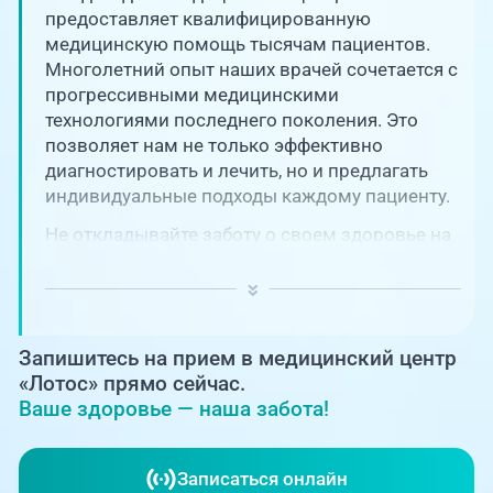
Единая справочная служба,
запись на прием
предоставляет квалифицированную
О клинике
медицинскую помощь тысячам пациентов.
Многолетний опыт наших врачей сочетается с
+7 (351) 220-03-03
Блог врачей
прогрессивными медицинскими
Центр амбулаторной
технологиями последнего поколения. Это
онкологической помощи
позволяет нам не только эффективно
Новости
диагностировать и лечить, но и предлагать
+7 (7142) 927-003
индивидуальные подходы каждому пациенту.
Справочный телефон для
Пациентам
жителей Казахстана
Не откладывайте заботу о своем здоровье на
потом! Регулярное наблюдение играет
PreventAGE
ключевую роль в поддержании вашего
благополучия и предотвращении развития
серьезных заболеваний.
Запишитесь на прием в медицинский центр
«Лотос» прямо сейчас.
Ваше здоровье — наша забота!
+7 (351) 220-00-03
Записаться онлайн