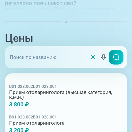
регулярно повышают свой
профессиональный уровень, участвуют в
российских и международных конференциях
и семинарах, являются членами
профессионального сообщества
оториноларингологов России. Платный
Цены
отоларинголог в Челябинске окажет
необходимую помощь при различных
заболеваниях лор-органов.
B01.028.002
B01.028.001
Прием отоларинголога (высшая категория,
к.м.н.)
3 800 ₽
B01.028.002
B01.028.001
Прием отоларинголога
3 200 ₽