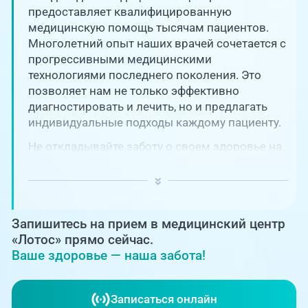
Единая справочная служба,
запись на прием
предоставляет квалифицированную
О клинике
медицинскую помощь тысячам пациентов.
Многолетний опыт наших врачей сочетается с
+7 (351) 220-03-03
Блог врачей
прогрессивными медицинскими
Центр амбулаторной
технологиями последнего поколения. Это
онкологической помощи
позволяет нам не только эффективно
Новости
диагностировать и лечить, но и предлагать
+7 (7142) 927-003
индивидуальные подходы каждому пациенту.
Справочный телефон для
Пациентам
жителей Казахстана
Не откладывайте заботу о своем здоровье на
потом! Регулярное наблюдение играет
PreventAGE
ключевую роль в поддержании вашего
благополучия и предотвращении развития
серьезных заболеваний.
Запишитесь на прием в медицинский центр
«Лотос» прямо сейчас.
Ваше здоровье — наша забота!
+7 (351) 220-00-03
Записаться онлайн