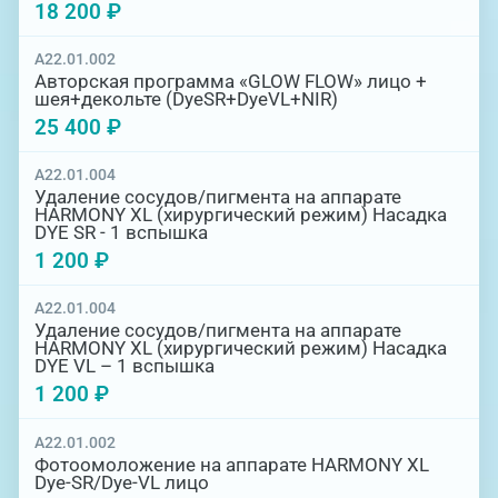
эффективность.
18 200 ₽
Процедуры не требуют дополнительной
A22.01.002
подготовки, но предварительная
Авторская программа «GLOW FLOW» лицо +
консультация врача-косметолога остается
шея+декольте (DyeSR+DyeVL+NIR)
востребованной в целях подбора
25 400 ₽
необходимой технологии с учетом
индивидуальных проблем и особенностей
A22.01.004
организма. Запишитесь на консультацию к
Удаление сосудов/пигмента на аппарате
специалисту и опробуйте действие
HARMONY XL (хирургический режим) Насадка
мультиплатформы!
DYE SR - 1 вспышка
1 200 ₽
Перед процедурой необходима консультация
врача-косметолога для определения
A22.01.004
состояния организма и необходимой
Удаление сосудов/пигмента на аппарате
глубины воздействия с учетом
HARMONY XL (хирургический режим) Насадка
DYE VL – 1 вспышка
индивидуальных особенностей кожи.
1 200 ₽
A22.01.002
Фотоомоложение на аппарате HARMONY XL
Dye-SR/Dye-VL лицо