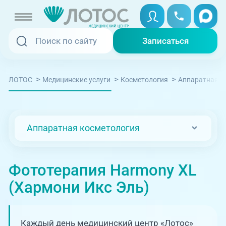
Записаться
Записаться
Записаться онлайн
>
>
>
ЛОТОС
Медицинские услуги
Косметология
Аппаратная к
Услуги и цены
Вызвать скорую
Специалисты
Аппаратная косметология
Медицина на дому
Акции
Телемедицина
Фототерапия Harmony XL
Отзывы
(Хармони Икс Эль)
Адреса клиник
+7 (351) 220-00-03
Каждый день медицинский центр «Лотос»