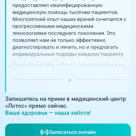
Единая справочная служба,
запись на прием
предоставляет квалифицированную
О клинике
медицинскую помощь тысячам пациентов.
Многолетний опыт наших врачей сочетается с
+7 (351) 220-03-03
Блог врачей
прогрессивными медицинскими
Центр амбулаторной
технологиями последнего поколения. Это
онкологической помощи
позволяет нам не только эффективно
Новости
диагностировать и лечить, но и предлагать
+7 (7142) 927-003
индивидуальные подходы каждому пациенту.
Справочный телефон для
Пациентам
жителей Казахстана
Не откладывайте заботу о своем здоровье на
потом! Регулярное наблюдение играет
PreventAGE
ключевую роль в поддержании вашего
благополучия и предотвращении развития
серьезных заболеваний.
Запишитесь на прием в медицинский центр
«Лотос» прямо сейчас.
Ваше здоровье — наша забота!
+7 (351) 220-00-03
Записаться онлайн