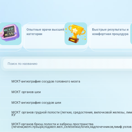
Опытные врачи высшей
Быстрые результаты и
категории
комфортная процедура
МСКТ-ангиография сосудов головного мозга
МСКТ органов шеи
МСКТ-ангиография сосудов шеи
МСКТ органов грудной полости (легких, средостения, вилочковой железы, л
КУ
МСКТ-органов брюш.полости и забрюш.пространства
(печени,желч.пузыря,поджел.жел.,селезенки,почек,надпочечников,лимф.узлов