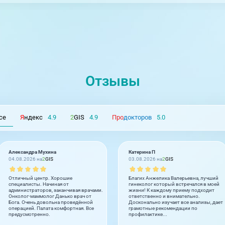
Отзывы
се
Я
ндекс
4.9
2
GIS
4.9
Про
докторов
5.0
Александра Мухина
Катерина П
04.08.2026 на
2
GIS
03.08.2026 на
2
GIS
Отличный центр. Хорошие
Благих Анжелика Валерьевна, лучший
специалисты. Начиная от
гинеколог который встречался в моей
администраторов, заканчивая врачами.
жизни! К каждому приему подходит
Онколог-маммолог Данько врач от
ответственно и внимательно.
Бога. Очень довольна проведённой
Досконально изучает все анализы, дает
операцией. Палата комфортная. Все
грамотные рекомендации по
предусмотренно.
профилактике...