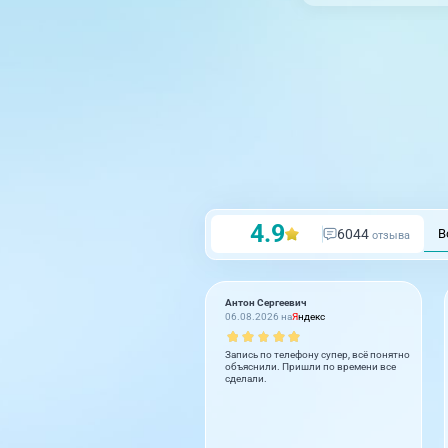
4.9
6044
В
отзыва
Антон Сергеевич
06.08.2026 на
Я
ндекс
Запись по телефону супер, всё понятно
объяснили. Пришли по времени все
сделали.