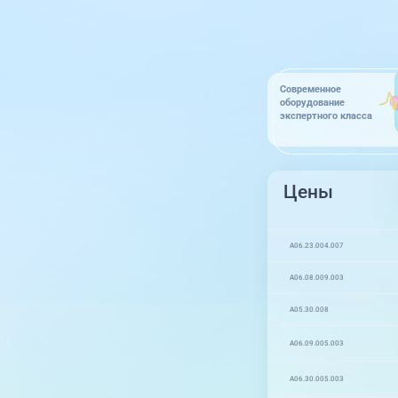
Современное
оборудование
экспертного класса
Цены
A06.23.004.007
A06.08.009.003
A05.30.008
A06.09.005.003
A06.30.005.003