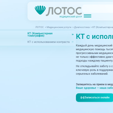
ЛОТОС
>
Медицинские услуги
>
Диагностика
>
КТ (Компьютерна
Новости
Блог врачей
КТ (Компьютерная
КТ с испо
МРТ (Магнитно-резонансная томография)
КТ (Компьютер
томография)
Акции
Превентэйдж
КТ с использованием контраста
Каждый день медицинский 
Дерма
Взрослая поликлиника
медицинскую помощь тысяча
прогрессивными медицински
23 направления
Интег
не только эффективно диагн
подходы каждому пациенту.
Инфек
Не откладывайте заботу о 
Акушерство и гинекология
ключевую роль в поддержан
серьезных заболеваний.
Карди
Аллергология и иммунология
Невро
Запишитесь на прием в мед
Вакцинация
Ваше здоровье — наша забо
Нефро
Гастроэнтерология
Записаться онлайн
Онкол
Генетика