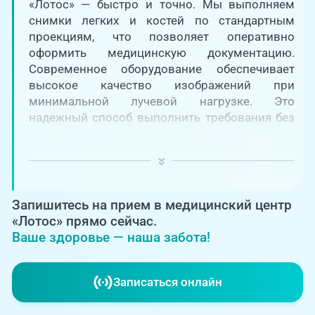
Единая справочная служба,
«Лотос» — быстро и точно. Мы выполняем
запись на прием
О клинике
снимки легких и костей по стандартным
проекциям, что позволяет оперативно
+7 (351) 220-03-03
оформить медицинскую документацию.
Блог врачей
Современное оборудование обеспечивает
Центр амбулаторной
онкологической помощи
высокое качество изображений при
Новости
минимальной лучевой нагрузке. Это
надежный способ выполнить требования без
+7 (7142) 927-003
задержек и позаботиться о здоровье.
Справочный телефон для
Пациентам
жителей Казахстана
PreventAGE
Запишитесь на прием в медицинский центр
«Лотос» прямо сейчас.
Ваше здоровье — наша забота!
+7 (351) 220-00-03
Записаться онлайн