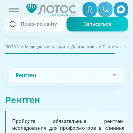
Записаться
Записаться
Записаться онлайн
>
>
>
>
Рент
ЛОТОС
Медицинские услуги
Диагностика
Рентген
Услуги и цены
Вызвать скорую
Специалисты
Рентген
Медицина на дому
Акции
Телемедицина
Рентген
Отзывы
Адреса клиник
Пройдите обязательные рентген-
+7 (351) 220-00-03
исследования для профосмотров в клинике