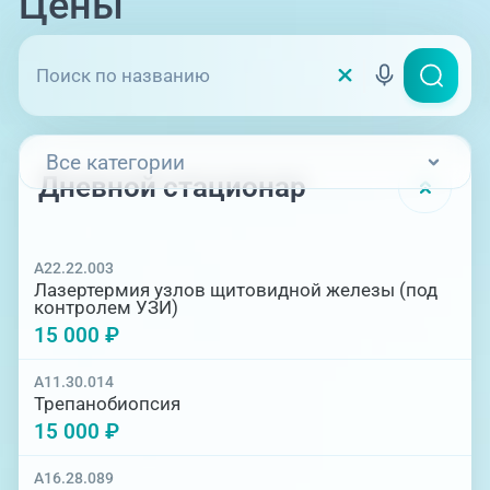
Цены
Высококвалифицированные кадры и
современные методики оперативного
вмешательства позволяют избавиться от
недуга быстро и без боли.
Все категории
Дневной стационар
Дневной стационар
A22.22.003
Круглосуточный стационар
Лазертермия узлов щитовидной железы (под
контролем УЗИ)
15 000 ₽
A11.30.014
Трепанобиопсия
15 000 ₽
A16.28.089