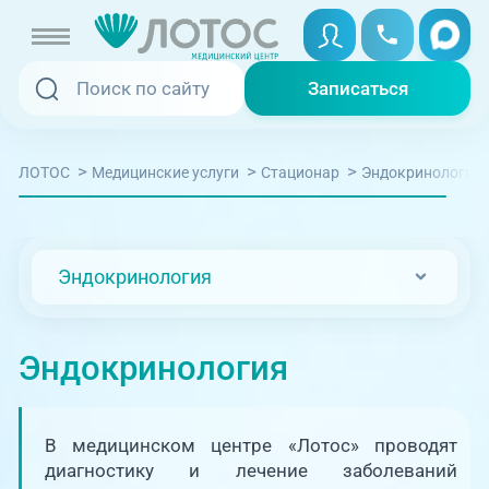
Записаться
Записаться
Записаться онлайн
>
>
>
Эндокринология
ЛОТОС
Медицинские услуги
Стационар
Услуги и цены
Вызвать скорую
Специалисты
Эндокринология
Медицина на дому
Акции
Телемедицина
Эндокринология
Отзывы
Адреса клиник
В медицинском центре «Лотос» проводят
+7 (351) 220-00-03
диагностику и лечение заболеваний