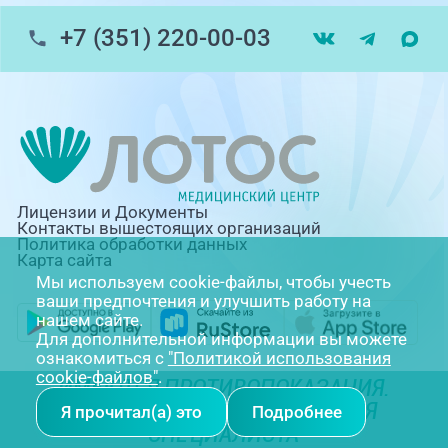
+7 (351) 220-00-03
Лицензии и Документы
Контакты вышестоящих организаций
Политика обработки данных
Карта сайта
Мы используем cookie-файлы, чтобы учесть
ваши предпочтения и улучшить работу на
нашем сайте.
Для дополнительной информации вы можете
ознакомиться с
"Политикой использования
cookie-файлов"
.
ИМЕЮТСЯ ПРОТИВОПОКАЗАНИЯ.
НЕОБХОДИМА КОНСУЛЬТАЦИЯ
Я прочитал(а) это
Подробнее
СПЕЦИАЛИСТА