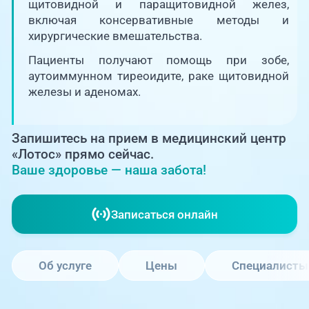
Единая справочная служба,
щитовидной и паращитовидной желез,
запись на прием
О клинике
включая консервативные методы и
хирургические вмешательства.
+7 (351) 220-03-03
Блог врачей
Пациенты получают помощь при зобе,
Центр амбулаторной
аутоиммунном тиреоидите, раке щитовидной
онкологической помощи
железы и аденомах.
Новости
+7 (7142) 927-003
Справочный телефон для
Пациентам
Запишитесь на прием в медицинский центр
жителей Казахстана
«Лотос» прямо сейчас.
Ваше здоровье — наша забота!
PreventAGE
Записаться онлайн
+7 (351) 220-00-03
Об услуге
Цены
Специалисты