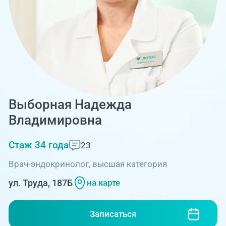
Единая справочная служба,
запись на прием
О клинике
+7 (351) 220-03-03
Блог врачей
Центр амбулаторной
онкологической помощи
Новости
+7 (7142) 927-003
Справочный телефон для
Пациентам
Выборная Надежда
жителей Казахстана
Владимировна
PreventAGE
Стаж 34 года
23
Врач-эндокринолог, высшая категория
ул. Труда, 187Б
на карте
+7 (351) 220-00-03
Записаться