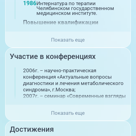
1986
Интернатура по терапии
Челябинском государственном
медицинском институте.
Повышение квалификации
1990
«Избранные вопросы клинической
Показать еще
эндокринологии», г.Минск.
1992
«Клинические аспекты
радиационной медицины и
Участие в конференциях
формирование здоровья
населения. Состояние
репродуктивной системы»,
2006г. – научно-практическая
г.Москва.
конференция «Актуальные вопросы
1994
«Эндокринология и терапия
диагностики и лечения метаболического
подростков», г.Санкт-Петербург.
синдрома», г.Москва;
1995
«Актуальные вопросы сахарного
2007г. – семинар «Современные взгляды
диабета. Обучение методам
на питание и самоконтроль при
самоконтроля».
сахарном диабете», г. Москва;
Показать еще
1999
Сертификационный цикл «Вопросы
2008г. – практический тренинг
эндокринологии», г.Челябинск.
«Андрогенозависимые заболевания в
2002
«Сахарный диабет, ожирение и
акушерской и гинекологической
Достижения
другие эндокринные заболевания»,
практике», г.Самара;