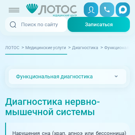
Записаться
Записаться
Записаться онлайн
>
>
>
ЛОТОС
Медицинские услуги
Диагностика
Функциональна
Услуги и цены
Вызвать скорую
Специалисты
Функциональная диагностика
Медицина на дому
Акции
Телемедицина
Диагностика нервно-
Отзывы
мышечной системы
Адреса клиник
+7 (351) 220-00-03
Нарушения сна (храп, апноэ или бессонница)