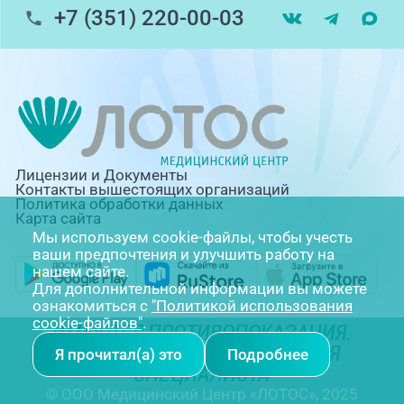
+7 (351) 220-00-03
Лицензии и Документы
Контакты вышестоящих организаций
Политика обработки данных
Карта сайта
Мы используем cookie-файлы, чтобы учесть
ваши предпочтения и улучшить работу на
нашем сайте.
Для дополнительной информации вы можете
ознакомиться с
"Политикой использования
cookie-файлов"
.
ИМЕЮТСЯ ПРОТИВОПОКАЗАНИЯ.
НЕОБХОДИМА КОНСУЛЬТАЦИЯ
Я прочитал(а) это
Подробнее
СПЕЦИАЛИСТА
© ООО Медицинский Центр «ЛОТОС», 2025