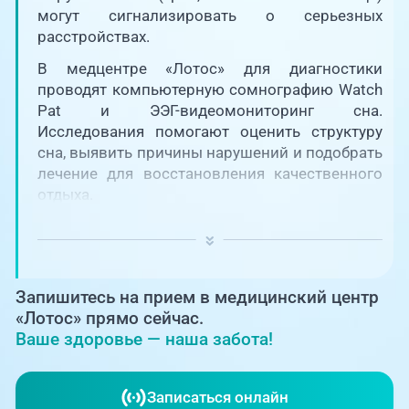
Единая справочная служба,
запись на прием
могут сигнализировать о серьезных
О клинике
расстройствах.
+7 (351) 220-03-03
В медцентре «Лотос» для диагностики
Блог врачей
проводят компьютерную сомнографию Watch
Центр амбулаторной
онкологической помощи
Pat и ЭЭГ-видеомониторинг сна.
Новости
Исследования помогают оценить структуру
сна, выявить причины нарушений и подобрать
+7 (7142) 927-003
лечение для восстановления качественного
Справочный телефон для
Пациентам
жителей Казахстана
отдыха.
PreventAGE
Запишитесь на прием в медицинский центр
«Лотос» прямо сейчас.
Ваше здоровье — наша забота!
+7 (351) 220-00-03
Записаться онлайн