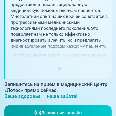
Единая справочная служба,
запись на прием
предоставляет квалифицированную
О клинике
медицинскую помощь тысячам пациентов.
Многолетний опыт наших врачей сочетается с
+7 (351) 220-03-03
Блог врачей
прогрессивными медицинскими
Центр амбулаторной
технологиями последнего поколения. Это
онкологической помощи
позволяет нам не только эффективно
Новости
диагностировать и лечить, но и предлагать
+7 (7142) 927-003
индивидуальные подходы каждому пациенту.
Справочный телефон для
Пациентам
жителей Казахстана
Не откладывайте заботу о своем здоровье на
потом! Регулярное наблюдение играет
PreventAGE
ключевую роль в поддержании вашего
благополучия и предотвращении развития
серьезных заболеваний.
Запишитесь на прием в медицинский центр
«Лотос» прямо сейчас.
Ваше здоровье — наша забота!
+7 (351) 220-00-03
Записаться онлайн