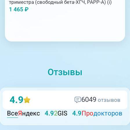
триместра (свободный бета-ХГЧ, РАРР-А) (i)
1 465 ₽
Отзывы
4.9
6049
отзывов
Все
Я
ндекс
4.9
2
GIS
4.9
Про
докторов