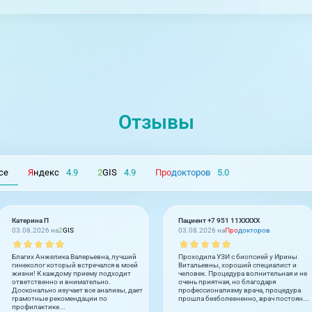
Отзывы
се
Я
ндекс
4.9
2
GIS
4.9
Про
докторов
5.0
Катерина П
Пациент +7 951 11XXXXX
03.08.2026 на
2
GIS
03.08.2026 на
Про
докторов
Благих Анжелика Валерьевна, лучший
Проходила УЗИ с биопсией у Ирины
гинеколог который встречался в моей
Витальевны, хороший специалист и
жизни! К каждому приему подходит
человек. Процедура волнительная и не
ответственно и внимательно.
очень приятная, но благодаря
Досконально изучает все анализы, дает
профессионализму врача, процедура
грамотные рекомендации по
прошла безболезненно, врач постоян...
профилактике...