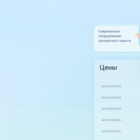
Современное
оборудование
экспертного класса
Цены
А27.30.002.003
А27.30.002.004
А27.30.002.005
А27.30.002.006
А27.30.002.007