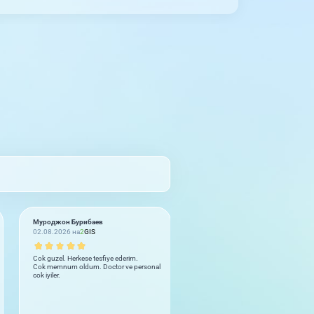
Муроджон Бурибаев
Юлия
02.08.2026 на
2
GIS
02.08.2026 на
2
GIS
Cok guzel. Herkese tesfiye ederim.
Бываем не часто но получается чт
Cok memnum oldum. Doctor ve personal
здоровью делаем УЗИ. Вежливый
cok iyiler.
персонал, чисто, грамотные врачи
До пяти звёзд не дотягивает