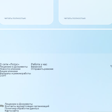
читать полностью
читать полностью
О сети «Лотос»
Работа у нас
Лицензии и Документы
Вакансии
Новости клиники
Отправить резюме
Акции клиники
Филиалы и режим работы
СОУТ
етология
Лабораторные исследования
Лицензии и Документы
правлений
16 направлений
Контакты вышестоящих организаций
Политика обработки данных
Карта сайта