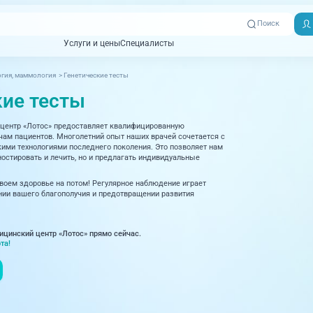
Поиск
Услуги и цены
Специалисты
Услуги и цены
Специалисты
гия, маммология
>
Генетические тесты
Отзывы
Адреса клиник
кие тесты
Вызвать
ная томография)
УЗИ (Ультразвуковая диагностика)
Превентэйдж
Пациентам
скорую
центр «Лотос» предоставляет квалифицированную
товенерология
Оториноларингология
+7 (351) 
м пациентов. Многолетний опыт наших врачей сочетается с
00-03
ми технологиями последнего поколения. Это позволяет нам
ративная медицина
Офтальмология
остировать и лечить, но и предлагать индивидуальные
+7 (351) 
ционный кабинет
Проктология
своем здоровье на потом! Регулярное наблюдение играет
03-03
ии вашего благополучия и предотвращении развития
ология
Психиатрия и психотерапия
+7 (7142
927-003
логия, рефлексотерапия
Пульмонология
ицинский центр «Лотос» прямо сейчас.
та!
логия
Ревматология
огия, маммология
Терапия