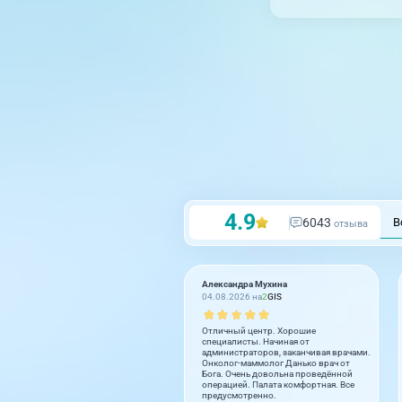
4.9
6043
В
отзыва
Александра Мухина
04.08.2026 на
2
GIS
Отличный центр. Хорошие
специалисты. Начиная от
администраторов, заканчивая врачами.
Онколог-маммолог Данько врач от
Бога. Очень довольна проведённой
операцией. Палата комфортная. Все
предусмотренно.