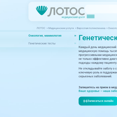
ЛОТОС
>
Медицинские услуги
>
Взрослая поликлиника
>
Онколо
Новости
Блог врачей
Генетичес
Онкология, маммология
МРТ (Магнитно-резонансная томография)
КТ (Компьютер
Акции
Превентэйдж
Генетические тесты
Каждый день медицинский 
Дерма
Взрослая поликлиника
медицинскую помощь тысяча
прогрессивными медицински
23 направления
Интег
не только эффективно диагн
подходы каждому пациенту.
Инфек
Не откладывайте заботу о 
Акушерство и гинекология
ключевую роль в поддержан
серьезных заболеваний.
Карди
Аллергология и иммунология
Невро
Запишитесь на прием в мед
Вакцинация
Ваше здоровье — наша забо
Нефро
Гастроэнтерология
Записаться онлайн
Онкол
Генетика