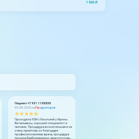
1 560 ₽
Пациент +7 951 11XXXXX
Муроджон Бурибаев
03.08.2026 на
Про
докторов
02.08.2026 на
2
GIS
Проходила УЗИ с биопсией у Ирины
Cok guzel. Herkese tesfiye ederim.
Витальевны, хороший специалист и
Cok memnum oldum. Doctor ve per
человек. Процедура волнительная и не
cok iyiler.
очень приятная, но благодаря
профессионализму врача, процедура
прошла безболезненно, врач постоян...