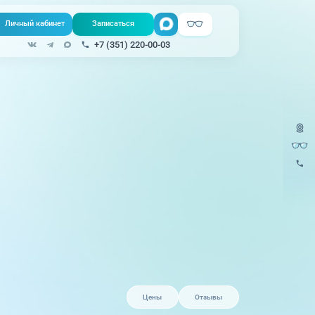
Личный кабинет
Записаться
Поиск
+7 (351) 220-00-03
Записаться онлайн
Медицина на
все услуги
Телемедицина
дому
Урология
220-
Единая справочная служба, запись
на прием
Физиопроцедуры
220-
Центр амбулаторной
Хирургия
онкологической помощи
Эндокринология
)
Справочный телефон для жителей
Казахстана
Цены
Отзывы