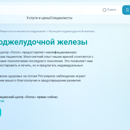
Поиск
Услуги и цены
Специалисты
Услуги и цены
Специалисты
Иммунологические исследования
>
Функция поджелудочной железы
Отзывы
Адреса клиник
оджелудочной железы
Вызвать
ная томография)
УЗИ (Ультразвуковая диагностика)
Превентэйдж
Пациентам
скорую
центр «Лотос» предоставляет квалифицированную
товенерология
Оториноларингология
+7 (351) 
м пациентов. Многолетний опыт наших врачей сочетается с
00-03
ми технологиями последнего поколения. Это позволяет нам
ративная медицина
Офтальмология
остировать и лечить, но и предлагать индивидуальные
+7 (351) 
ционный кабинет
Проктология
своем здоровье на потом! Регулярное наблюдение играет
03-03
ии вашего благополучия и предотвращении развития
ология
Психиатрия и психотерапия
+7 (7142
927-003
логия, рефлексотерапия
Пульмонология
ицинский центр «Лотос» прямо сейчас.
та!
логия
Ревматология
огия, маммология
Терапия