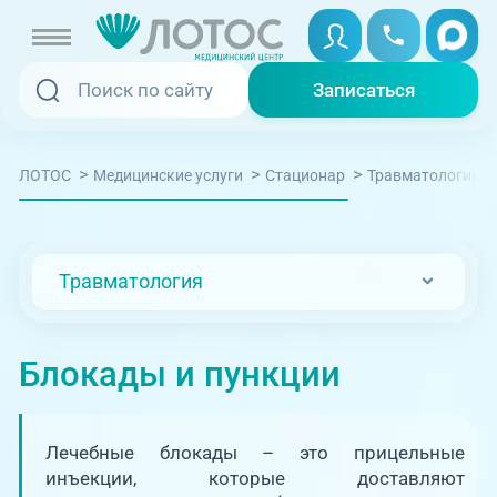
Записаться
Записаться
Записаться онлайн
>
>
>
ЛОТОС
Медицинские услуги
Стационар
Травматология
Услуги и цены
Вызвать скорую
Специалисты
Травматология
Медицина на дому
Акции
Телемедицина
Блокады и пункции
Отзывы
Адреса клиник
Лечебные блокады – это прицельные
+7 (351) 220-00-03
инъекции, которые доставляют