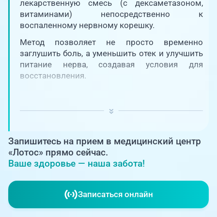
Единая справочная служба,
лекарственную смесь (с дексаметазоном,
запись на прием
О клинике
витаминами) непосредственно к
воспаленному нервному корешку.
+7 (351) 220-03-03
Блог врачей
Метод позволяет не просто временно
Центр амбулаторной
заглушить боль, а уменьшить отек и улучшить
онкологической помощи
питание нерва, создавая условия для
Новости
восстановления.
+7 (7142) 927-003
Справочный телефон для
Пациентам
жителей Казахстана
PreventAGE
Запишитесь на прием в медицинский центр
«Лотос» прямо сейчас.
Ваше здоровье — наша забота!
+7 (351) 220-00-03
Записаться онлайн